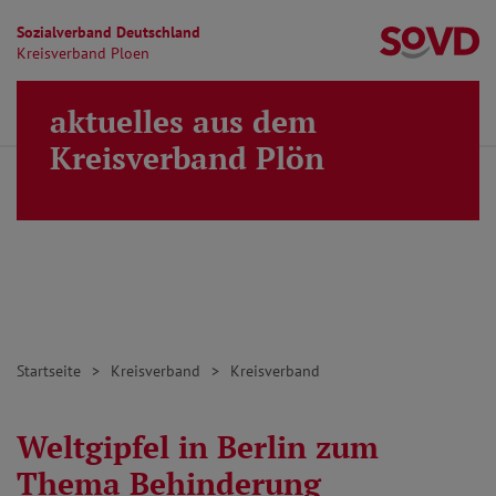
Sozialverband Deutschland
Kr
Kreisverband Ploen
Direkt zu den Inhalten springen
aktuelles aus dem
Finden
Lei
MENÜ
Kreisverband Plön
Startseite
Kreisverband
Kreisverband
Weltgipfel in Berlin zum
Thema Behinderung