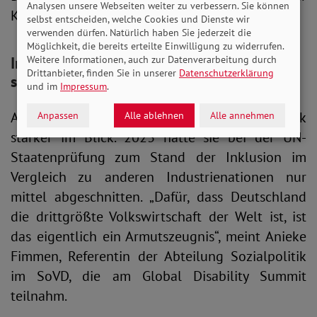
Analysen unsere Webseiten weiter zu verbessern. Sie können
Katastrophenschutz.
selbst entscheiden, welche Cookies und Dienste wir
verwenden dürfen. Natürlich haben Sie jederzeit die
Möglichkeit, die bereits erteilte Einwilligung zu widerrufen.
Inklusion global verbessern: SoVD tauscht
Weitere Informationen, auch zur Datenverarbeitung durch
Drittanbieter, finden Sie in unserer
Datenschutzerklärung
sich aus
und im
Impressum
.
Als Gastgeber stand auch die Bundesrepublik
Anpassen
Alle ablehnen
Alle annehmen
stärker im Blick. 2023 hatte sie bei der UN-
Staatenprüfung zum Stand der Inklusion im
Vergleich zu anderen Industrienationen nur
mittel abgeschnitten. „Dafür, dass Deutschland
die drittgrößte Volkswirtschaft der Welt ist, ist
das eigentlich ein Armutszeugnis“, meint Anieke
Fimmen, Referentin der Abteilung Sozialpolitik
im SoVD, die am Global Disability Summit
teilnahm.