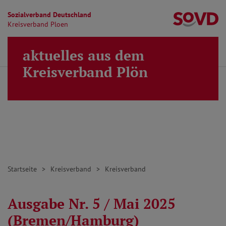
Sozialverband Deutschland
Kr
Kreisverband Ploen
Direkt zu den Inhalten springen
aktuelles aus dem
Finden
Lei
MENÜ
Kreisverband Plön
Startseite
Kreisverband
Kreisverband
Ausgabe Nr. 5 / Mai 2025
(Bremen/Hamburg)