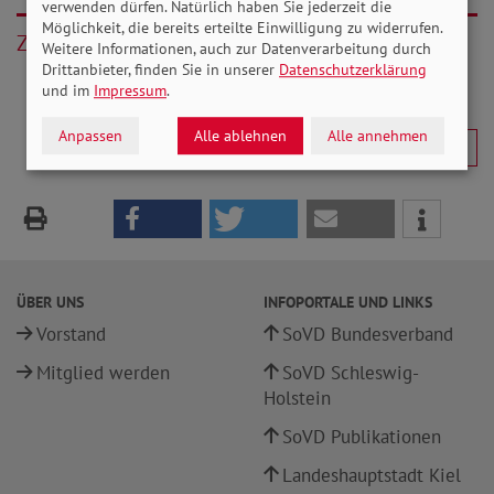
verwenden dürfen. Natürlich haben Sie jederzeit die
Möglichkeit, die bereits erteilte Einwilligung zu widerrufen.
Zurück
Weitere Informationen, auch zur Datenverarbeitung durch
Drittanbieter, finden Sie in unserer
Datenschutzerklärung
und im
Impressum
.
Anpassen
Alle ablehnen
Alle annehmen
ÜBER UNS
INFOPORTALE UND LINKS
Vorstand
SoVD Bundesverband
Mitglied werden
SoVD Schleswig-
Holstein
SoVD Publikationen
Landeshauptstadt Kiel