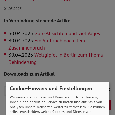
01.05.2025
In Verbindung stehende Artikel
30.04.2025
Gute Absichten und viel Vages
30.04.2025
Ein Aufbruch nach dem
Zusammenbruch
30.04.2025
Weltgipfel in Berlin zum Thema
Behinderung
Downloads zum Artikel
Cookie-Hinweis und Einstellungen
25_05_Bremen_Hamburg.pdf
- 9 MB
Wir verwenden Cookies und Dienste von Drittanbietern, um
Ihnen einen optimalen Service zu bieten und auf Basis von
Download
Analysen unsere Webseiten weiter zu verbessern. Sie können
selbst entscheiden, welche Cookies und Dienste wir