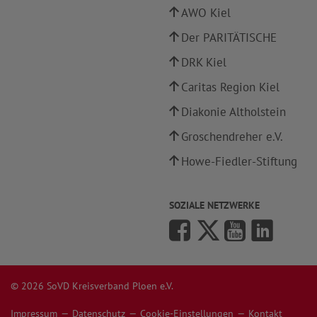
AWO Kiel
Der PARITÄTISCHE
DRK Kiel
Caritas Region Kiel
Diakonie Altholstein
Groschendreher e.V.
Howe-Fiedler-Stiftung
SOZIALE NETZWERKE
© 2026 SoVD Kreisverband Ploen e.V.
Impressum
Datenschutz
Cookie-Einstellungen
Kontakt