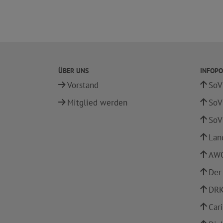
ÜBER UNS
INFOPO
Vorstand
SoV
Mitglied werden
SoV
SoV
Lan
AWO
Der
DRK
Car