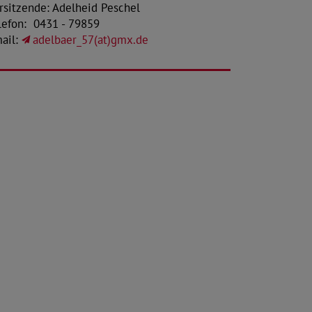
rsitzende: Adelheid Peschel
lefon:
0431 - 79859
ail:
adelbaer_57(at)gmx.de