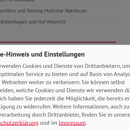
Lexfähre und Tönning Multimar Wattforum
 Boltenhagen und Hof Wotenitz
ch aktuell wie folgt zusammen:
e-Hinweis und Einstellungen
rwenden Cookies und Dienste von Drittanbietern, um
Schatzmeisterin
optimalen Service zu bieten und auf Basis von Analy
Renate Schirrmacher
 Webseiten weiter zu verbessern. Sie können selbst
Telefon: 0431-7993056
eiden, welche Cookies und Dienste wir verwenden dü
E-Mail: r.h.schirrmacher@arcor.de
ich haben Sie jederzeit die Möglichkeit, die bereits er
.
ligung zu widerrufen. Weitere Informationen, auch zu
erarbeitung durch Drittanbieter, finden Sie in unsere
schutzerklärung
und im
Impressum
.