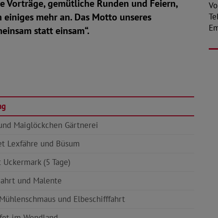
ne Vorträge, gemütliche Runden und Feiern,
Vo
 einiges mehr an. Das Motto unseres
Te
Em
meinsam statt einsam“.
ng
und Maiglöckchen Gärtnerei
et Lexfähre und Büsum
t Uckermark (5 Tage)
ahrt und Malente
Mühlenschmaus und Elbeschifffahrt
ffet im Wendland