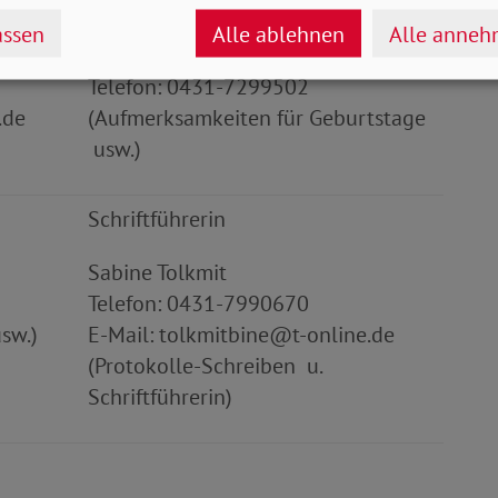
Frauensprecherin
ssen
Alle ablehnen
Alle anne
Vera Brückom
Telefon: 0431-7299502
.de
(Aufmerksamkeiten für Geburtstage
usw.)
Schriftführerin
Sabine Tolkmit
Telefon: 0431-7990670
sw.)
E-Mail: tolkmitbine@t-online.de
(Protokolle-Schreiben u.
Schriftführerin)