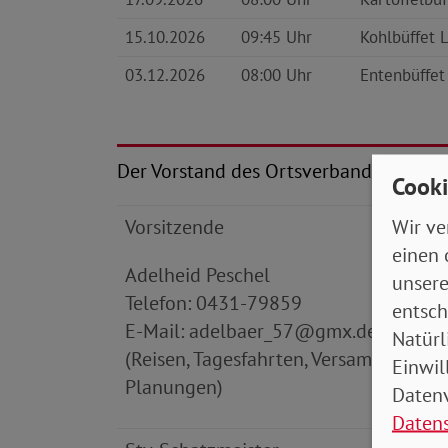
15.10.2026
09:45 Uhr
Kohlbüffet 
03.12.2026
08:00 Uhr
Entenbüffet
Der Vorstand des Ortsverbands setzt si
Cooki
Wir ve
Vorsitzende
einen 
Adelheid Peschel
unsere
Telefon: 0431-79859
entsch
E-Mail: adelbaer_57@gmx.de
Natürl
(Reisen, Tagesfahrten, Versammlung u
Einwil
Planungen)
Datenv
Daten