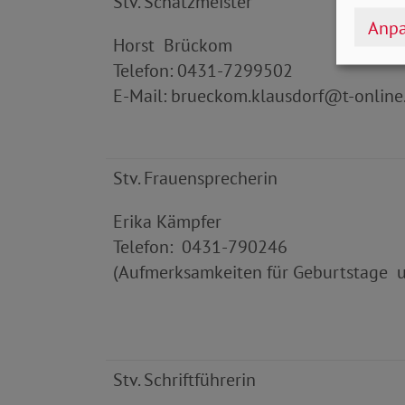
Stv. Schatzmeister
Anpa
Horst Brückom
Telefon: 0431-7299502
E-Mail: brueckom.klausdorf@t-online
Stv. Frauensprecherin
Erika Kämpfer
Telefon: 0431-790246
(Aufmerksamkeiten für Geburtstage u
Stv. Schriftführerin