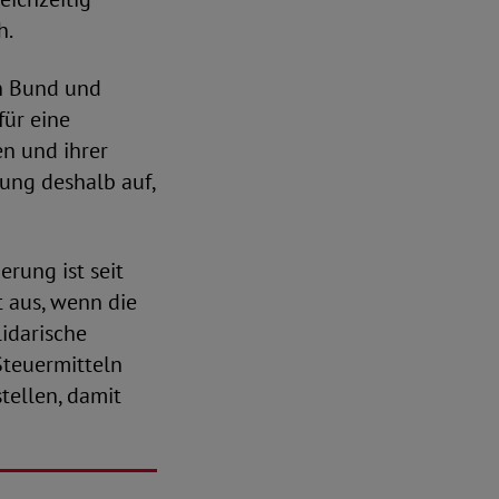
h.
on Bund und
für eine
en und ihrer
ung deshalb auf,
rung ist seit
t aus, wenn die
lidarische
Steuermitteln
tellen, damit