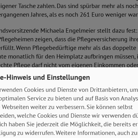
igener Tasche zahlen. Das sind spürbar mehr als noc
ergangenen Jahres, als es noch 261 Euro weniger wa
dsvorsitzende Michaela Engelmeier stellt dazu fest:
Pflegeheimen zeigen, dass die Pflegeversicherung ih
füllt. Wenn Pflegebedürftige mehr als das doppelte
te monatlich für den Heimplatz aufbringen müssen, i
echte Pflege darf nicht vom eigenen Einkommen ode
e-Hinweis und Einstellungen
rwenden Cookies und Dienste von Drittanbietern, um
uro Unterschied zwischen den Bundesländern
optimalen Service zu bieten und auf Basis von Analy
 Webseiten weiter zu verbessern. Sie können selbst
n setzen sich aus mehreren Bestandteilen zusammen
eiden, welche Cookies und Dienste wir verwenden dü
e und Betreuung, den die Pflegeversicherung nur tei
ich haben Sie jederzeit die Möglichkeit, die bereits er
r Unterkunft und Verpflegung sowie für Investitionen
ligung zu widerrufen. Weitere Informationen, auch zu
d für die Ausbildung des Personals an. Besonders sta