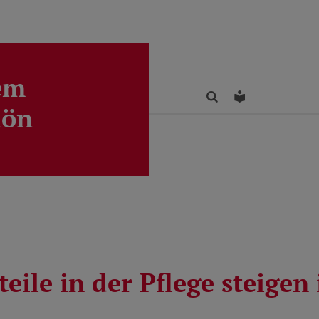
em
Finden
Leichte Sprac
lön
eile in der Pflege steige