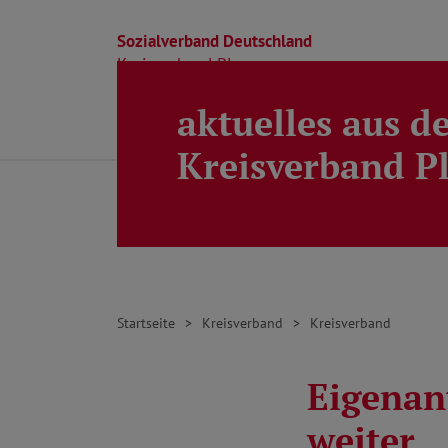
Sozialverband Deutschland
Kreisverband Ploen
aktuelles aus d
Direkt zu den Inhalten springen
Beratung
Ortsverbände
Kreisverband
Kreisverband P
Startseite
Kreisverband
Kreisverband
Eigenant
weiter