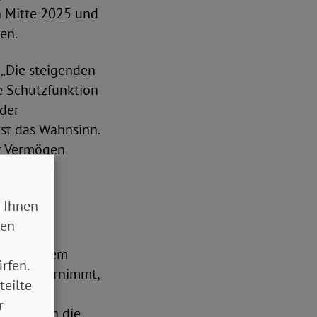
h Mitte 2025 und
ren.
 „Die steigenden
re Schutzfunktion
 der
st das Wahnsinn.
r Vermögen
 Ihnen
sen
. Neben dem
rfen.
lweise übernimmt,
teilte
 in den
r
rk treiben die