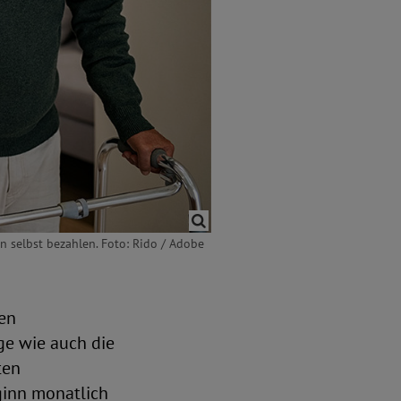
n selbst bezahlen. Foto: Rido / Adobe
nen
ge wie auch die
ten
inn monatlich