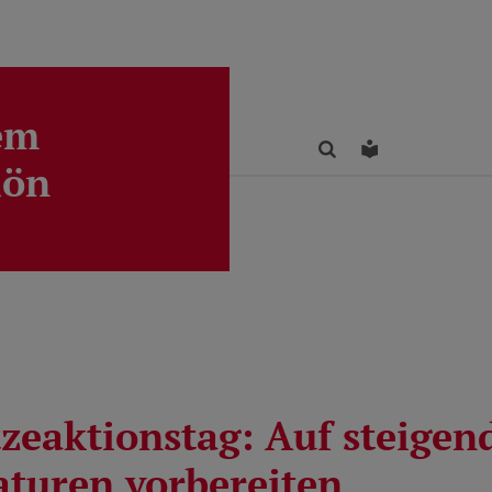
em
Finden
Leichte Sprac
lön
zeaktionstag: Auf steigen
turen vorbereiten