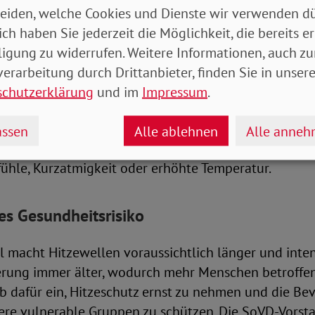
eiden, welche Cookies und Dienste wir verwenden dü
 vermeiden
ich haben Sie jederzeit die Möglichkeit, die bereits er
ligung zu widerrufen. Weitere Informationen, auch zu
 andere achten
erarbeitung durch Drittanbieter, finden Sie in unsere
ale für gesundheitliche Aufklärung (BZgA) legt eine
schutzerklärung
und im
Impressum
.
dürfnisse von Menschen, die zu Hause gepflegt werd
melt sie Maßnahmen zu Schutz von Pflegebedürftig
ssen
Alle ablehnen
Alle anne
 die ihre Angehörigen achten sollten. Dazu zählen 
ühle, Kurzatmigkeit oder erhöhte Temperatur.
ßes Gesundheitsrisiko
macht Hitzewellen voraussichtlich länger und intens
erung immer älter, wodurch mehr Menschen betroffen
lb dafür ein, Hitzeschutz ernst zu nehmen und die B
ere vulnerable Gruppen zu schützen. Die SoVD-Vorst