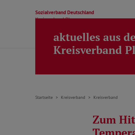
Sozialverband Deutschland
Kreisverband Ploen
aktuelles aus d
Direkt zu den Inhalten springen
Beratung
Ortsverbände
Kreisverband
Kreisverband P
Startseite
Kreisverband
Kreisverband
Zum Hit
Tempera