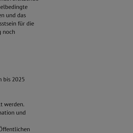
delbedingte
den und das
stsein für die
g noch
 bis 2025
lt werden.
nation und
Öffentlichen