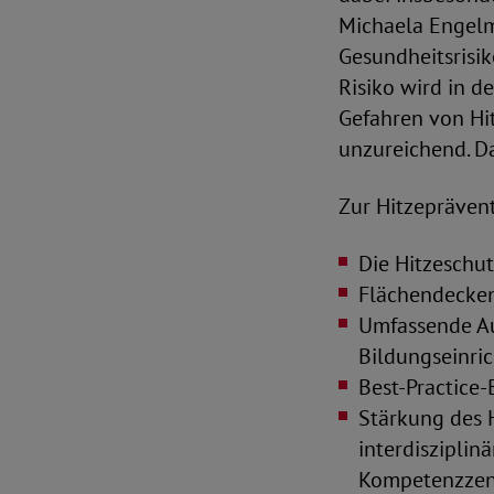
Michaela Engelme
Gesundheitsrisik
Risiko wird in d
Gefahren von Hi
unzureichend. D
Zur Hitzepräven
Die Hitzeschu
Flächendecken
Umfassende Au
Bildungseinri
Best-Practice-
Stärkung des 
interdisziplin
Kompetenzzent