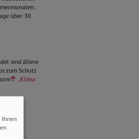
mmermonaten.
Tage über 30
det sind ältere
pps zum Schutz
form
„Klima
 Ihnen
sen