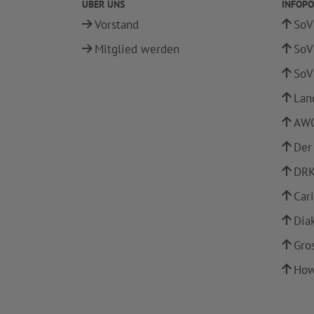
ÜBER UNS
INFOPO
Vorstand
SoV
Mitglied werden
SoV
SoV
Lan
AWO
Der
DRK
Car
Dia
Gro
How