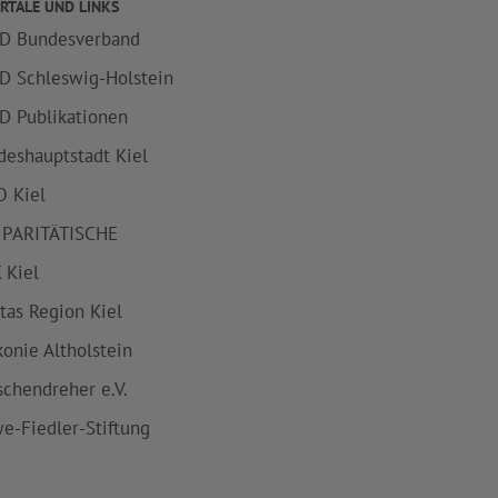
RTALE UND LINKS
D Bundesverband
D Schleswig-Holstein
D Publikationen
deshauptstadt Kiel
 Kiel
 PARITÄTISCHE
 Kiel
itas Region Kiel
konie Altholstein
schendreher e.V.
e-Fiedler-Stiftung