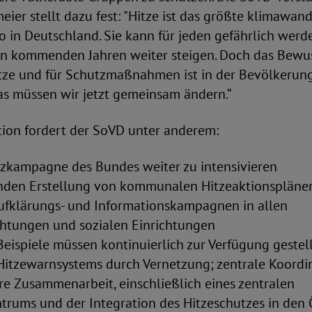
ier stellt dazu fest: "Hitze ist das größte klimawan
o in Deutschland. Sie kann für jeden gefährlich wer
en kommenden Jahren weiter steigen. Doch das Bewus
tze und für Schutzmaßnahmen ist in der Bevölkerun
as müssen wir jetzt gemeinsam ändern.“
tion fordert der SoVD unter anderem:
tzkampagne des Bundes weiter zu intensivieren
den Erstellung von kommunalen Hitzeaktionsplänen
fklärungs- und Informationskampagnen in allen
chtungen und sozialen Einrichtungen
Beispiele müssen kontinuierlich zur Verfügung gestel
Hitzewarnsystems durch Vernetzung; zentrale Koordi
äre Zusammenarbeit, einschließlich eines zentralen
rums und der Integration des Hitzeschutzes in den 