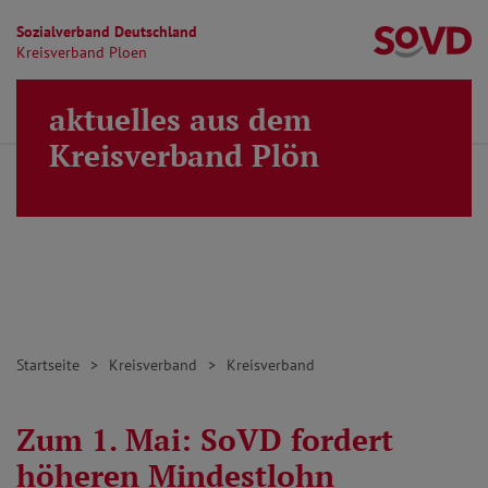
Sozialverband Deutschland
Kr
Kreisverband Ploen
Direkt zu den Inhalten springen
aktuelles aus dem
Finden
Lei
MENÜ
Kreisverband Plön
Startseite
Kreisverband
Kreisverband
Zum 1. Mai: SoVD fordert
höheren Mindestlohn