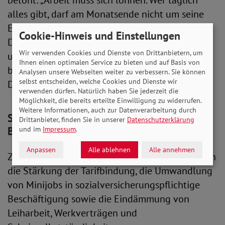
betont: „Arbeit muss sich lohnen. Wer täglich
alles gibt, darf am Monatsende nicht um seine
Existenz bangen müssen. Deshalb fordern wir:
Cookie-Hinweis und Einstellungen
Der Mindestlohn muss auf 15,12 Euro steigen –
Wir verwenden Cookies und Dienste von Drittanbietern, um
und zwar sofort. Alles andere bedeutet eine
Ihnen einen optimalen Service zu bieten und auf Basis von
bewusste Inkaufnahme von Armut trotz Arbeit.
Analysen unsere Webseiten weiter zu verbessern. Sie können
selbst entscheiden, welche Cookies und Dienste wir
Das werden wir nicht akzeptieren.“
verwenden dürfen. Natürlich haben Sie jederzeit die
Möglichkeit, die bereits erteilte Einwilligung zu widerrufen.
Weitere Informationen, auch zur Datenverarbeitung durch
SoVD: Sozialversicherungspflichtige
Drittanbieter, finden Sie in unserer
Datenschutzerklärung
Beschäftigung stärken
und im
Impressum
.
Anpassen
Alle ablehnen
Alle annehmen
Zu den weiteren Forderungen des SoVD gehören
die Stärkung der Tarifbindung, die Umwandlung
von Minijobs in sozialversicherungspflichtige
Beschäftigung sowie die Eindämmung von
Leiharbeit, Werkverträgen und