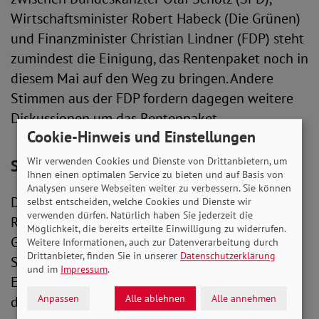
Wirtschaftsminister Robert Habeck (Die Grünen)
und Finanzminister Christian Lindner (FDP) steht
zumindest die Einigung, das Rentenpaket noch in
diesem Mai auf den Weg zu bringen. Andere
Stimmen aus der FDP fordern dagegen weitere
Diskussionen um das Rentenpaket.
Cookie-Hinweis und Einstellungen
Wir verwenden Cookies und Dienste von Drittanbietern, um
SoVD: FDP torpediert Sozialpolitik
Ihnen einen optimalen Service zu bieten und auf Basis von
Analysen unsere Webseiten weiter zu verbessern. Sie können
Der SoVD betrachtet das Gezerre um das
selbst entscheiden, welche Cookies und Dienste wir
verwenden dürfen. Natürlich haben Sie jederzeit die
Rentenpaket II mit Sorge und Unverständnis.
Möglichkeit, die bereits erteilte Einwilligung zu widerrufen.
Gegenüber der Funke-Mediengruppe sagte die
Weitere Informationen, auch zur Datenverarbeitung durch
Drittanbieter, finden Sie in unserer
Datenschutzerklärung
SoVD-Vorstandsvorsitzende Michaela
und im
Impressum
.
Engelmeier: „Es ist unglaublich und unseriös,
Anpassen
Alle ablehnen
Alle annehmen
dass die FDP einmal mehr geplante