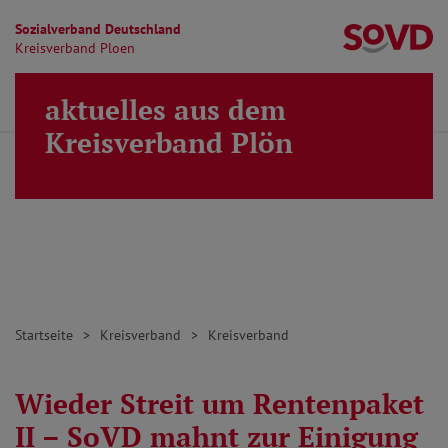
Sozialverband Deutschland
Kr
Kreisverband Ploen
Direkt zu den Inhalten springen
aktuelles aus dem
Finden
Lei
MENÜ
Kreisverband Plön
Startseite
Kreisverband
Kreisverband
Wieder Streit um Rentenpaket
II – SoVD mahnt zur Einigung