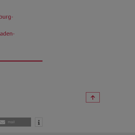
burg-
Baden-
mail