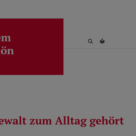
em
Finden
Leichte Sprac
lön
walt zum Alltag gehört