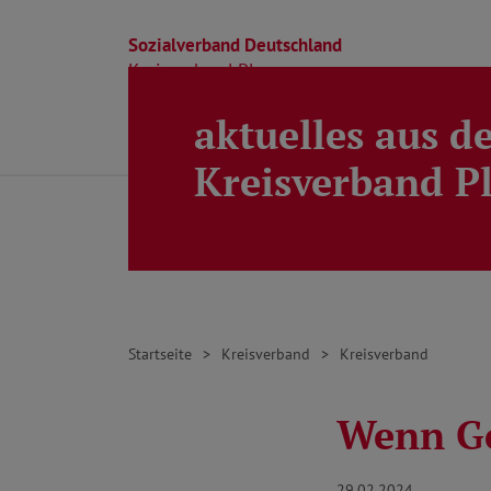
Sozialverband Deutschland
Kreisverband Ploen
aktuelles aus d
Direkt zu den Inhalten springen
Beratung
Ortsverbände
Kreisverband
Kreisverband P
Startseite
Kreisverband
Kreisverband
Wenn Ge
29.02.2024