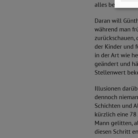
alles besser?
Daran will Günth
während man frü
zurückschauen, d
der Kinder und f
in der Art wie h
geändert und hä
Stellenwert be
Illusionen darüb
dennoch niemand
Schichten und Al
kürzlich eine 78
Mann gelitten, a
diesen Schritt e