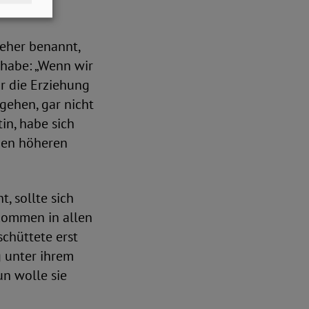
 eher benannt,
habe: „Wenn wir
r die Erziehung
 gehen, gar nicht
tin, habe sich
nen höheren
, sollte sich
kommen in allen
schüttete erst
g unter ihrem
un wolle sie