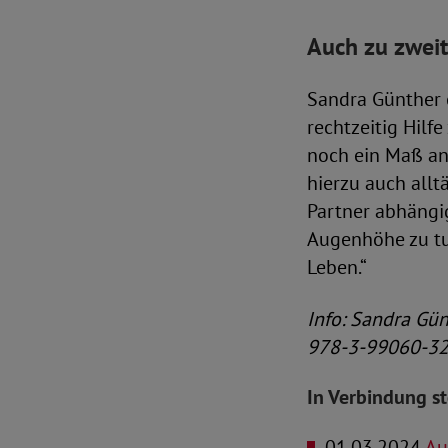
Auch zu zweit
Sandra Günther e
rechtzeitig Hilfe
noch ein Maß an
hierzu auch allt
Partner abhängig
Augenhöhe zu tun
Leben.“
Info: Sandra Gün
978-3-99060-325
In Verbindung s
01.03.2024
Aus