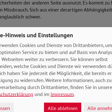
cherheiten der anderen Seite ausnutzt. Es kommt zu
Missbrauch. Sich aus einer derartigen Abhängigkeit z
unglaublich schwer.
er wird es, wenn dringend benötigte Unterstützung a
e-Hinweis und Einstellungen
der vor, dass Betroffene nicht ernst genommen wer
gen müssen. Nicht selten, so Sandra Günther, werde 
rwenden Cookies und Dienste von Drittanbietern, um
ingeredet: „Komm, probier‘s doch noch mal!“ oder: „La
optimalen Service zu bieten und auf Basis von Analy
h unsere Probleme.“
 Webseiten weiter zu verbessern. Sie können selbst
eiden, welche Cookies und Dienste wir verwenden dü
ich haben Sie jederzeit die Möglichkeit, die bereits er
eit –ein Segen oder ein Fluch?
ligung zu widerrufen. Weitere Informationen, auch zu
erarbeitung durch Drittanbieter, finden Sie in unsere
t relativiert, macht es sich einfach. Denn dann muss
schutzerklärung
und im
Impressum
.
n wie Trennung oder Scheidung auseinandersetzen. D
Ehe zum Scheitern verurteilt. Nur zu gern würden jung
ssen
Alle ablehnen
Alle anne
ifern, die oftmals Jahrzehnte verheiratet blieben. Wa