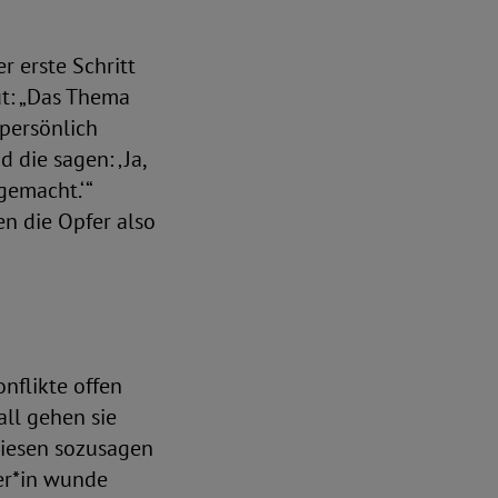
 erste Schritt
gut: „Das Thema
 persönlich
 die sagen: ‚ Ja,
emacht.‘ “
en die Opfer also
nflikte offen
all gehen sie
diesen sozusagen
ner*in wunde