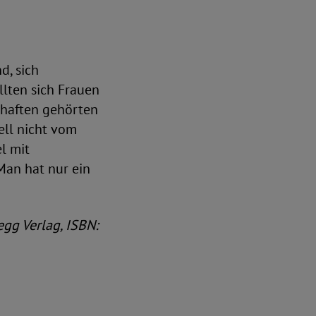
d, sich
ollten sich Frauen
chaften gehörten
ell nicht vom
l mit
Man hat nur ein
egg Verlag, ISBN: