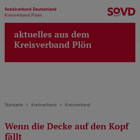
Sozialverband Deutschland
Kr
Kreisverband Ploen
Direkt zu den Inhalten springen
aktuelles aus dem
Finden
Lei
MENÜ
Kreisverband Plön
Startseite
Kreisverband
Kreisverband
Wenn die Decke auf den Kopf
fällt