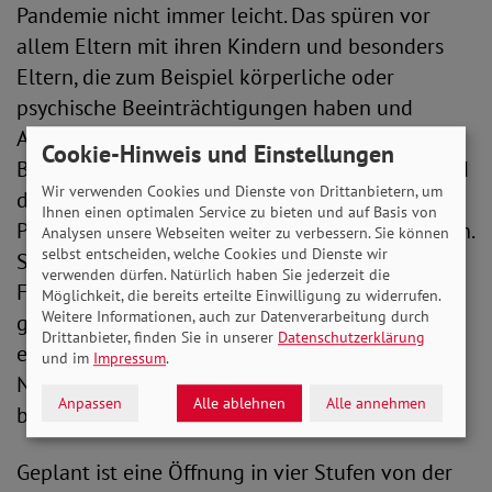
Pandemie nicht immer leicht. Das spüren vor
allem Eltern mit ihren Kindern und besonders
Eltern, die zum Beispiel körperliche oder
psychische Beeinträchtigungen haben und
Alleinerziehende, so Jutta König,
Cookie-Hinweis und Einstellungen
Bundesfrauensprecherin und Präsidiumsmitglied
Wir verwenden Cookies und Dienste von Drittanbietern, um
des SoVD. „Sie brauchen endlich eine
Ihnen einen optimalen Service zu bieten und auf Basis von
Perspektive“, fordert die Bundesfrauensprecherin.
Analysen unsere Webseiten weiter zu verbessern. Sie können
selbst entscheiden, welche Cookies und Dienste wir
Sie begrüßt, dass jetzt die Jugend- und
verwenden dürfen. Natürlich haben Sie jederzeit die
Familienministerkonferenz der Länder (JFMK)
Möglichkeit, die bereits erteilte Einwilligung zu widerrufen.
Weitere Informationen, auch zur Datenverarbeitung durch
gemeinsam mit dem Bundesfamilienministerium
Drittanbieter, finden Sie in unserer
Datenschutzerklärung
einen behutsamen Wiedereinstieg in den
und im
Impressum
.
Normalbetrieb der Kindertagesbetreuung
Anpassen
Alle ablehnen
Alle annehmen
beschlossen haben.
Geplant ist eine Öffnung in vier Stufen von der