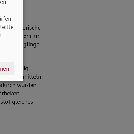
sen
rfen.
auch in
teilte
 Respiratorische
r
en besonders für
r
 und Säuglinge
rechtzeitig
hmen
ei Arzneimitteln
Dadurch wurden
potheken
stoffgleiches