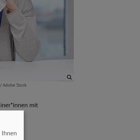
 / Adobe Stock
iner*innen mit
chwere
 Ihnen