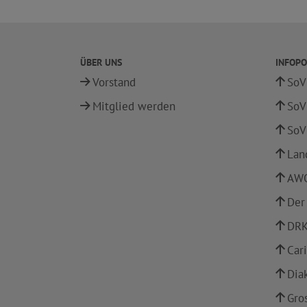
ÜBER UNS
INFOPO
Vorstand
SoV
Mitglied werden
SoV
SoV
Lan
AWO
Der
DRK
Car
Dia
Gro