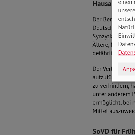
einen 
Hausapotheke 
unsere
entsch
Der Berufsverban
Natürl
Deutschland mit 
Einwil
Synzytial-Virus 
Datenv
Ältere, Mensch
Daten
gefährlich sein.
Der Verbandsprä
Anpa
aufzufüllen, oh
zu verhindern, h
unter anderem P
ermöglicht, bei 
Mittel auszuwei
SoVD für Frü