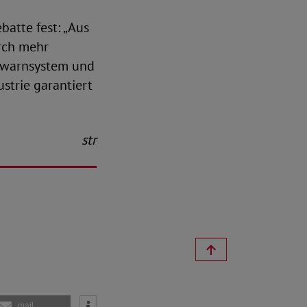
batte fest: „Aus
urch mehr
ühwarnsystem und
strie garantiert
str
mail