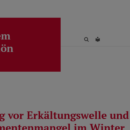
em
Finden
Leichte Sprac
lön
 vor Erkältungswelle und
mentenmangel im Winter