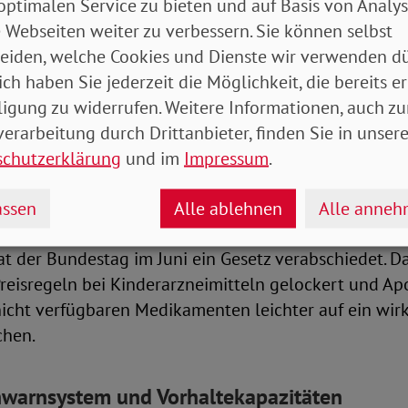
optimalen Service zu bieten und auf Basis von Analy
rechtzeitig auffüllen
 Webseiten weiter zu verbessern. Sie können selbst
eiden, welche Cookies und Dienste wir verwenden dü
d der Kinder- und Jugendärzte warnt, dass deshalb 
ich haben Sie jederzeit die Möglichkeit, die bereits er
einer starken Welle zu rechnen sei. Insbesondere das
ligung zu widerrufen. Weitere Informationen, auch zu
(RSV) dürfte zu vielen Infektionen führen. Diese könn
erarbeitung durch Drittanbieter, finden Sie in unsere
en mit geschwächtem Immunsystem und Neugeborene
schutzerklärung
und im
Impressum
.
sident Thomas Fischbach rät dazu, die Hausapotheke 
ssen
Alle ablehnen
Alle anne
ne dabei Medikamente zu horten. Um Lieferengpässe b
at der Bundestag im Juni ein Gesetz verabschiedet. 
reisregeln bei Kinderarzneimitteln gelockert und A
nicht verfügbaren Medikamenten leichter auf ein wirk
chen.
hwarnsystem und Vorhaltekapazitäten