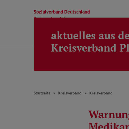
Sozialverband Deutschland
Kreisverband Ploen
aktuelles aus d
Direkt zu den Inhalten springen
Beratung
Ortsverbände
Kreisverband
Kreisverband P
Startseite
Kreisverband
Kreisverband
Warnung
Medika