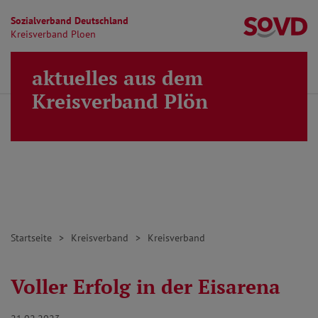
Sozialverband Deutschland
Kr
Kreisverband Ploen
Direkt zu den Inhalten springen
aktuelles aus dem
Finden
Lei
MENÜ
Kreisverband Plön
Startseite
Kreisverband
Kreisverband
Voller Erfolg in der Eisarena