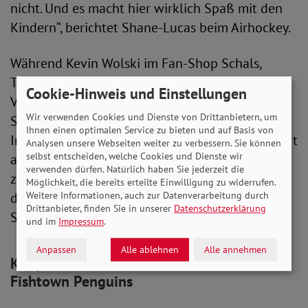
nicht. Und es macht hier wirklich Spaß mit den
Kindern“, berichtet Shane-Lucas beim Airhockey.
Während Kevin Wolski im Fan-Shop Schals,
Trikots und Plüsch-Krallis verkaufte, Sarah am
Cookie-Hinweis und Einstellungen
VIP-Einlass unterstützte, schnallte sich Jennifer
Wir verwenden Cookies und Dienste von Drittanbietern, um
Spinn Schlittschuhe an. Denn sie begleitete am
Ihnen einen optimalen Service zu bieten und auf Basis von
Inklusionsspieltag Stadionsprecher Felix Behnert
Analysen unsere Webseiten weiter zu verbessern. Sie können
selbst entscheiden, welche Cookies und Dienste wir
auf dem Eis. „Ich freue mich sehr, denn ich bin
verwenden dürfen. Natürlich haben Sie jederzeit die
zum ersten Mal hier und hab jetzt voll Bock
Möglichkeit, die bereits erteilte Einwilligung zu widerrufen.
darauf, mit Felix die Leute anzufeuern und
Weitere Informationen, auch zur Datenverarbeitung durch
Drittanbieter, finden Sie in unserer
Datenschutzerklärung
Stimmung zu machen“, strahlte Jennifer.
und im
Impressum
.
Anpassen
Alle ablehnen
Alle annehmen
Kooperation zwischen Nordic CAMPUS und
Fishtown Penguins