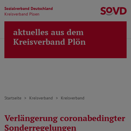
Sozialverband Deutschland
Kr
Kreisverband Ploen
Direkt zu den Inhalten springen
aktuelles aus dem
Finden
Lei
MENÜ
Kreisverband Plön
Startseite
Kreisverband
Kreisverband
Verlängerung coronabedingter
Sonderregelungen