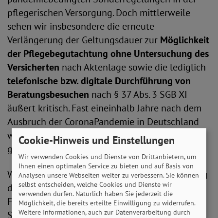
pflegerischen Versorgung. Doch mittlerweile
sehen wir insbesondere die erneute
Verlängerung der Geltungsdauer zur
Möglichkeit
der Pflegebegutachtung ohne Untersuchung des
Versicherten
nach Aktenlage sowie die lediglich
telefonische bzw. digitale Durchführung von
Beratungsbesuchen
nach § 37 Abs. 3 SGB XI
äußert kritisch. Fast eineinhalb Jahre nach dem
Ausbruch der CoronaPandemie in Deutschland
werden mittlerweile die Ausnahmen zur Regel
Cookie-Hinweis und Einstellungen
gemacht.
Wir verwenden Cookies und Dienste von Drittanbietern, um
Ihnen einen optimalen Service zu bieten und auf Basis von
Wir betonen abermals die besondere Bedeutung
Analysen unsere Webseiten weiter zu verbessern. Sie können
selbst entscheiden, welche Cookies und Dienste wir
der aufsuchenden Pflegebegutachtung zur
verwenden dürfen. Natürlich haben Sie jederzeit die
Feststellung des Grads der vorhandenen
Möglichkeit, die bereits erteilte Einwilligung zu widerrufen.
Weitere Informationen, auch zur Datenverarbeitung durch
Selbstständigkeit. In der Pandemie stellen wir