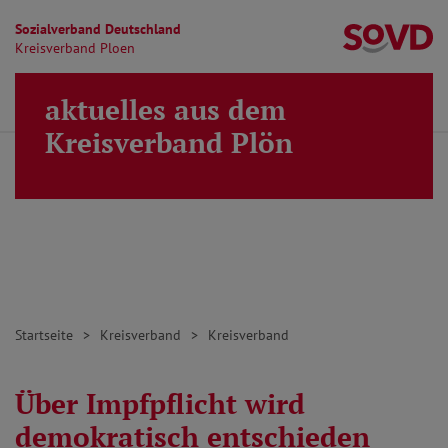
Sozialverband Deutschland
Kr
Kreisverband Ploen
Direkt zu den Inhalten springen
aktuelles aus dem
Finden
Lei
MENÜ
Kreisverband Plön
Startseite
Kreisverband
Kreisverband
Über Impfpflicht wird
demokratisch entschieden