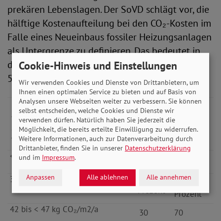
prekären Lebenslagen. Der SoVD schlägt vor, die
hälftige Kostenaufteilung bei den CO₂-Kosten im
Falle eines Neueinbaus fossiler Heizungsanlagen
als Untergrenze zu definieren. Das bedeutet in
der Folge eine gestaffelte Ausgestaltung des §
Cookie-Hinweis und Einstellungen
5a in insgesamt 5 Stufen:
Wir verwenden Cookies und Dienste von Drittanbietern, um
Ihnen einen optimalen Service zu bieten und auf Basis von
Analysen unsere Webseiten weiter zu verbessern. Sie können
Anteil
Anteil
Kohlendioxidausstoß des
selbst entscheiden, welche Cookies und Dienste wir
Mieter
Vermieter
vermieteten Gebäudes oder
verwenden dürfen. Natürlich haben Sie jederzeit die
der Wohnung pro Quadratmeter
Möglichkeit, die bereits erteilte Einwilligung zu widerrufen.
Weitere Informationen, auch zur Datenverarbeitung durch
Wohnfläche
und Jahr
Drittanbieter, finden Sie in unserer
Datenschutzerklärung
< 37 kg CO₂/m2/a
50
50
und im
Impressum
.
Prozent
Prozent
Anpassen
Alle ablehnen
Alle annehmen
37 bis < 42 kg CO₂/m2/a
40
60
Prozent
Prozent
42 bis < 47 kg CO₂/m2/a
30
70