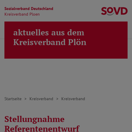
Sozialverband Deutschland
Kr
Kreisverband Ploen
Direkt zu den Inhalten springen
aktuelles aus dem
Finden
Lei
MENÜ
Kreisverband Plön
Startseite
Kreisverband
Kreisverband
Stellungnahme
Referentenentwurf