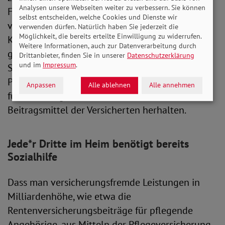
Analysen unsere Webseiten weiter zu verbessern. Sie können
Finanzreform der Pflegeversicherung
selbst entscheiden, welche Cookies und Dienste wir
versprochen und sich bereits im
verwenden dürfen. Natürlich haben Sie jederzeit die
Möglichkeit, die bereits erteilte Einwilligung zu widerrufen.
Koalitionsvertrag auf die Finanzierung
Weitere Informationen, auch zur Datenverarbeitung durch
gesamtgesellschaftlicher Aufgaben aus
Drittanbieter, finden Sie in unserer
Datenschutzerklärung
und im
Impressum
.
Steuermitteln zur Entlastung der
Pflegeversicherung festgelegt. Trotzdem müssen
Anpassen
Alle ablehnen
Alle annehmen
für Mehrausgaben und Defizite weiterhin allein
Beitragsmittel der Versicherten herhalten.
Jede*r Dritte im Heim benötigt bereits
Sozialhilfe
Dass man versicherungsfremde Leistungen in
Milliardenhöhe, wie etwa die
Rentenversicherungsbeiträge für pflegende
Angehörige, aus Mitteln der Pflegeversicherung