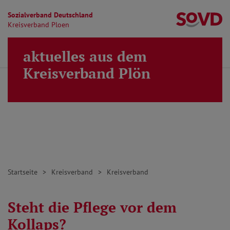
Sozialverband Deutschland
Kr
Kreisverband Ploen
Direkt zu den Inhalten springen
aktuelles aus dem
Finden
Lei
MENÜ
Kreisverband Plön
Startseite
Kreisverband
Kreisverband
Steht die Pflege vor dem
Kollaps?