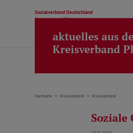
Sozialverband Deutschland
Kreisverband Ploen
aktuelles aus d
Direkt zu den Inhalten springen
Beratung
Ortsverbände
Kreisverband
Kreisverband P
Startseite
Kreisverband
Kreisverband
Soziale 
20.02.2024