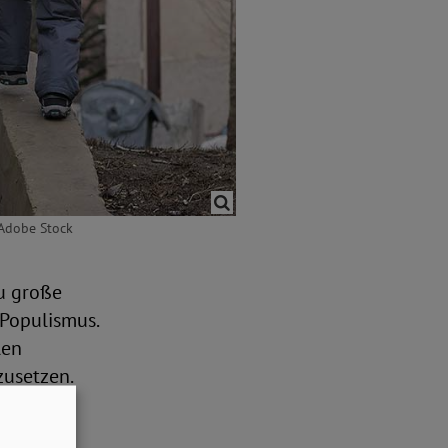
 Adobe Stock
Zu große
 Populismus.
len
zusetzen.
len