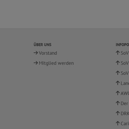
ÜBER UNS
INFOPO
Vorstand
SoV
Mitglied werden
SoV
SoV
Lan
AWO
Der
DRK
Car