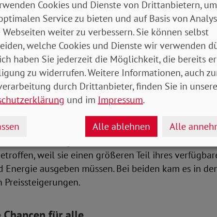
rklärt, um weltweit auf soziale Ungerechtigkeiten a
rwenden Cookies und Dienste von Drittanbietern, um
hrer Überwindung aufzurufen.
optimalen Service zu bieten und auf Basis von Analy
 Webseiten weiter zu verbessern. Sie können selbst
eiden, welche Cookies und Dienste wir verwenden dü
öhne sind real gesunken
ich haben Sie jederzeit die Möglichkeit, die bereits er
ligung zu widerrufen. Weitere Informationen, auch zu
land gibt es dafür noch viel zu tun. Während Vermög
erarbeitung durch Drittanbieter, finden Sie in unsere
eichsten weiter wachsen, gab es für die anderen me
schutzerklärung
und im
Impressum
.
allöhne und auch die letztjährige Rentenanpassung 
flationsrate.
ssen
Alle ablehnen
Alle anne
chen mit niedrigen Einkommen deutlich stärker vo
betroffen, weil sie einen größeren Teil ihres verfügba
d Energie ausgeben müssen. Bei beiden kam es in den
 Preissteigerungen.
 Chancen für alle