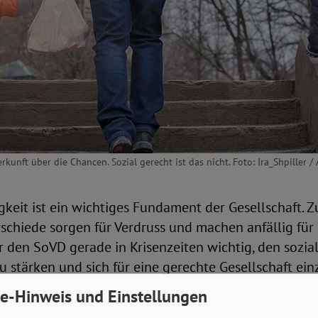
kunft über die Chancen. Sozial gerecht ist das nicht. Foto: Ira_Shpiller /
gkeit ist ein wichtiges Fundament der Gesellschaft. 
rschiede sorgen für Verdruss und machen anfällig für
ür den SoVD gerade in Krisenzeiten wichtig, den sozia
stärken und sich für eine gerechte Gesellschaft ein
e-Hinweis und Einstellungen
tionen haben den 20. Februar zum „Welttag der sozia