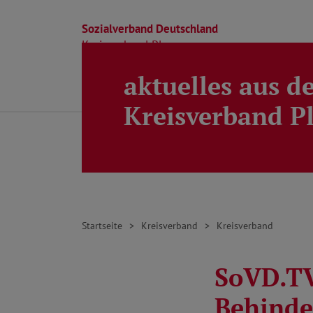
Sozialverband Deutschland
Kreisverband Ploen
aktuelles aus d
Direkt zu den Inhalten springen
Beratung
Ortsverbände
Kreisverband
Kreisverband P
Startseite
Kreisverband
Kreisverband
SoVD.TV
Behinde