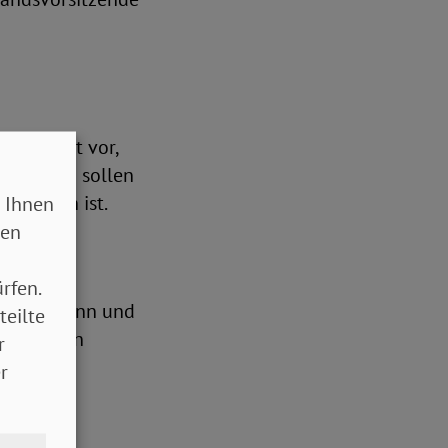
hat, gibt vor,
 erhalten sollen
 stärken ist.
 Ihnen
freien
sen
rfen.
lingen kann und
teilte
endung von
r
r