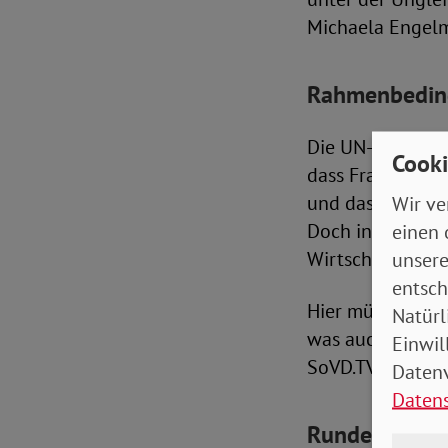
Michaela Engelme
Rahmenbeding
Die UN-Behindert
Cooki
dass Frauen mit
und dass ihre Gr
Wir ve
Doch in der Prax
einen 
Wirtschaft oft s
unsere
entsch
Hier müssen die
Natürl
was auch gesell
Einwil
SoVD.TV am 11. 
Datenv
Daten
Runde mit Ex