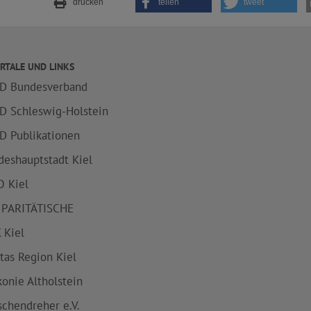
drucken
teilen
tweet
RTALE UND LINKS
D Bundesverband
D Schleswig-Holstein
D Publikationen
deshauptstadt Kiel
 Kiel
 PARITÄTISCHE
 Kiel
itas Region Kiel
konie Altholstein
schendreher e.V.