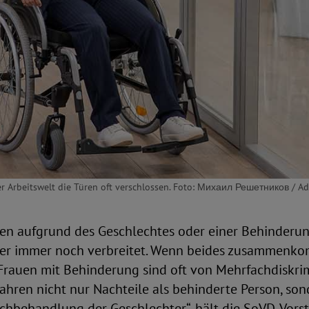
er Arbeitswelt die Türen oft verschlossen. Foto: Михаил Решетников / A
en aufgrund des Geschlechtes oder einer Behinderung
ider immer noch verbreitet. Wenn beides zusammenkom
„Frauen mit Behinderung sind oft von Mehrfachdiskri
rfahren nicht nur Nachteile als behinderte Person, so
ichbehandlung der Geschlechter“, hält die SoVD-Vors