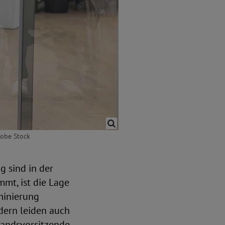
dobe Stock
 sind in der
mt, ist die Lage
minierung
ndern leiden auch
tandsvorsitzende