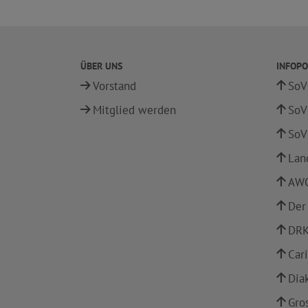
ÜBER UNS
INFOPO
Vorstand
SoV
Mitglied werden
SoV
SoV
Lan
AWO
Der
DRK
Car
Dia
Gro