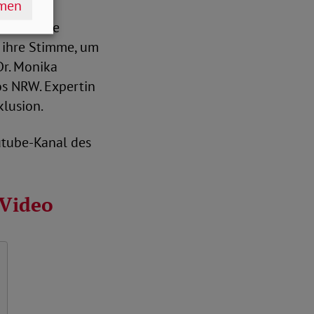
hmen
 weibliche
 ihre Stimme, um
Dr. Monika
os NRW. Expertin
klusion.
outube-Kanal des
 Video