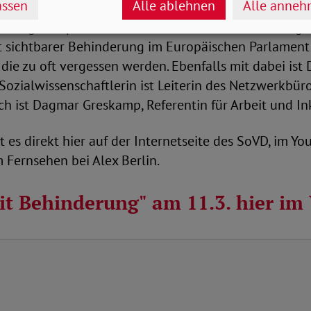
ssen
Alle ablehnen
Alle anne
in Langensiepen von den Grünen. Sie nutzt als einzige
 sichtbarer Behinderung im Europäischen Parlament
 die zu oft vergessen werden. Ebenfalls mit dabei ist 
ozialwissenschaftlerin ist Leiterin des Netzwerkbür
h ist Dagmar Greskamp, Referentin für Arbeit und In
 es direkt hier auf der Internetseite des SoVD, im Y
 Fernsehen bei Alex Berlin.
it Behinderung" am 11.3. hier im