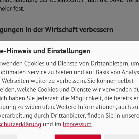
ier fest.
ungen in der Wirtschaft verbessern
enrechtskonvention, die auch Deutschland ratifiziert 
e-Hinweis und Einstellungen
 Behinderung besonderen Schutz vor Diskriminierung
undfreiheiten zu gewährleisten und ihre Autonomie zu
rwenden Cookies und Dienste von Drittanbietern, um
is haben es Frauen mit Behinderung vor allem in der 
optimalen Service zu bieten und auf Basis von Analy
chwer.
 Webseiten weiter zu verbessern. Sie können selbst
eiden, welche Cookies und Dienste wir verwenden dü
 Rahmenbedingungen verbessert werden. Wie das ge
ich haben Sie jederzeit die Möglichkeit, die bereits er
schaftlich passieren muss, ist Thema der nächsten S
ligung zu widerrufen. Weitere Informationen, auch zu
März um 16 Uhr.
erarbeitung durch Drittanbieter, finden Sie in unsere
schutzerklärung
und im
Impressum
.
pertinnen besetzt