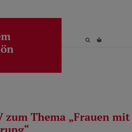
em
Finden
Leichte Sprac
lön
 zum Thema „Frauen mit
rung“