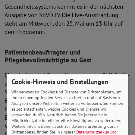
Gesundheitssystems kommt es in der nächsten
Ausgabe von SoVD.TV. Die Live-Ausstrahlung
steht am Mittwoch, den 25. Mai um 13 Uhr auf
dem Programm.
Patientenbeauftragter und
Pflegebevollmächtigte zu Gast
Eingeladen sind Expert*innen aus der Politik, die
Cookie-Hinweis und Einstellungen
direkte Einblicke geben können. Es diskutieren
Stefan Schwartze, der Beauftragte der
Wir verwenden Cookies und Dienste von Drittanbietern, um
Ihnen einen optimalen Service zu bieten und auf Basis von
Bundesregierung für die Belange von
Analysen unsere Webseiten weiter zu verbessern. Sie können
Patient*innen, Claudia Moll, Bevollmächtigte der
selbst entscheiden, welche Cookies und Dienste wir
verwenden dürfen. Natürlich haben Sie jederzeit die
Bundesregierung für die Pflege und Kathrin
Möglichkeit, die bereits erteilte Einwilligung zu widerrufen.
Vogler, gesundheitspolitische Sprecherin der
Weitere Informationen, auch zur Datenverarbeitung durch
Drittanbieter, finden Sie in unserer
Datenschutzerklärung
Linken sowie deren Obfrau im