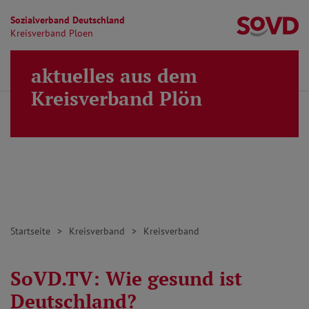
Sozialverband Deutschland
Kr
Kreisverband Ploen
Direkt zu den Inhalten springen
aktuelles aus dem
Finden
Lei
MENÜ
Kreisverband Plön
Startseite
Kreisverband
Kreisverband
SoVD.TV: Wie gesund ist
Deutschland?