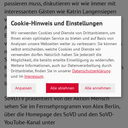
passieren muss, diskutieren wir wie immer mit
interessanten Gästen wie Katrin Langensiepen
von den Grünen. Sie nutzt als einzige weibliche
Cookie-Hinweis und Einstellungen
Abgeordnete mit sichtbarer Behinderung im
Wir verwenden Cookies und Dienste von Drittanbietern, um
Europäischen Parlament ihre Stimme, um die zu
Ihnen einen optimalen Service zu bieten und auf Basis von
vertreten, die zu oft vergessen werden. Ebenfalls
Analysen unsere Webseiten weiter zu verbessern. Sie können
selbst entscheiden, welche Cookies und Dienste wir
mit dabei ist Dr. Monika Rosenbaum. Die
verwenden dürfen. Natürlich haben Sie jederzeit die
Sozialwissenschaftlerin ist Leiterin des
Möglichkeit, die bereits erteilte Einwilligung zu widerrufen.
Weitere Informationen, auch zur Datenverarbeitung durch
Netzwerkbüros NRW. Expertin der Aktion Mensch
Drittanbieter, finden Sie in unserer
Datenschutzerklärung
ist Dagmar Greskamp, Referentin für Arbeit und
und im
Impressum
.
Inklusion.
Anpassen
Alle ablehnen
Alle annehmen
SoVD.TV präsentiert von der Aktion Mensch
sehen Sie im Fernsehprogramm von Alex Berlin,
über die Homepage des SoVD und den SoVD-
YouTube-Kanal unter