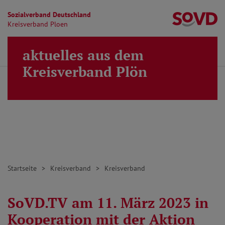
Sozialverband Deutschland
Kr
Kreisverband Ploen
Direkt zu den Inhalten springen
aktuelles aus dem
Finden
Lei
MENÜ
Kreisverband Plön
Startseite
Kreisverband
Kreisverband
SoVD.TV am 11. März 2023 in
Kooperation mit der Aktion