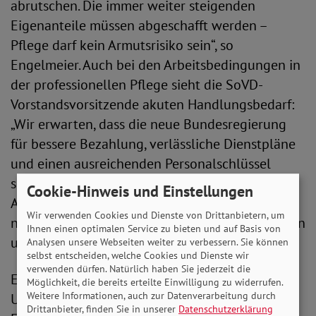
abrutschen. Die immer weiter steigenden
Eigenanteile müssen abgeschafft werden –
Pflege darf kein Armutsrisiko sein“, so
Engelmeier. Auch bei den Arbeitsbedingungen in
der professionellen Pflege sieht die SoVD-
Vorstandsvorsitzende akuten Handlungsbedarf:
„Wir erwarten, dass die neue Bundesregierung
für bessere Bezahlung, verlässliche Dienstpläne
und einen ausreichenden Personalschlüssel
sorgt. Der Beruf der Pflege muss endlich die
Cookie-Hinweis und Einstellungen
Anerkennung erfahren, die er verdient – nicht
Wir verwenden Cookies und Dienste von Drittanbietern, um
nur mit Applaus, sondern mit fairen Bedingungen
Ihnen einen optimalen Service zu bieten und auf Basis von
und mehr Kompetenzen.
Analysen unsere Webseiten weiter zu verbessern. Sie können
selbst entscheiden, welche Cookies und Dienste wir
verwenden dürfen. Natürlich haben Sie jederzeit die
Ein weiterer Schwerpunkt liegt auf der
Möglichkeit, die bereits erteilte Einwilligung zu widerrufen.
Weitere Informationen, auch zur Datenverarbeitung durch
Unterstützung pflegender Angehöriger, die laut
Drittanbieter, finden Sie in unserer
Datenschutzerklärung