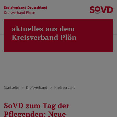
Sozialverband Deutschland
Kr
Kreisverband Ploen
Direkt zu den Inhalten springen
aktuelles aus dem
Finden
Lei
MENÜ
Kreisverband Plön
Startseite
Kreisverband
Kreisverband
SoVD zum Tag der
Pflegenden: Neue