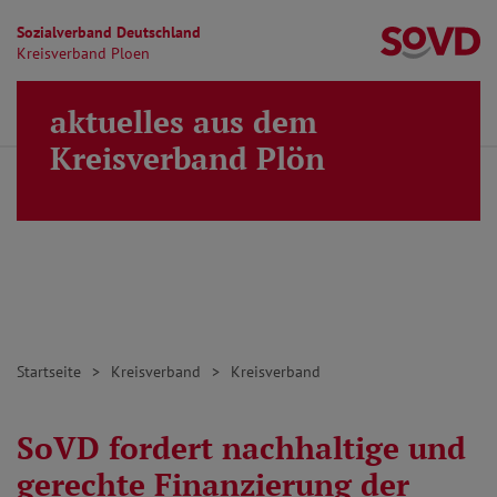
Sozialverband Deutschland
Kr
Kreisverband Ploen
Direkt zu den Inhalten springen
aktuelles aus dem
Finden
Lei
MENÜ
Kreisverband Plön
Startseite
Kreisverband
Kreisverband
SoVD fordert nachhaltige und
gerechte Finanzierung der