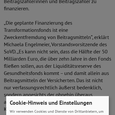
Beitragszahlerinnen und Beitragszahler zu
finanzieren.
„Die geplante Finanzierung des
Transformationsfonds ist eine
Zweckentfremdung von Beitragsmitteln“, erklärt
Michaela Engelmeier, Vorstandsvorsitzende des
SoVD. „Es kann nicht sein, dass die Hälfte der 50
Milliarden Euro, die über zehn Jahre in den Fonds
fließen sollen, aus der Liquiditätsreserve des
Gesundheitsfonds kommt – und damit allein aus
Beitragsmitteln der Versicherten. Das ist nicht
nur verfassungsrechtlich äußerst bedenklich,
sondern angesichts der ohnehin überaus
angespannten Finanzlage in der gesetzlichen
Cookie-Hinweis und Einstellungen
Krankenversicherung schlichtweg
Wir verwenden Cookies und Dienste von Drittanbietern, um