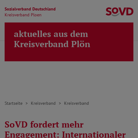
Sozialverband Deutschland
Kr
Kreisverband Ploen
Direkt zu den Inhalten springen
aktuelles aus dem
Finden
Lei
MENÜ
Kreisverband Plön
Startseite
Kreisverband
Kreisverband
SoVD fordert mehr
Engagement: Internationaler