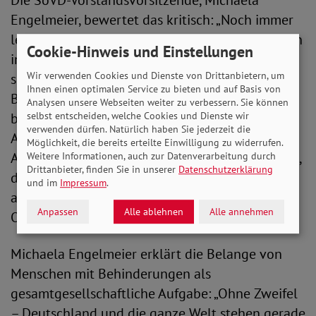
Die SoVD-Vorstandsvorsitzende, Michaela
Engelmeier, bewertet das kritisch: „Noch immer
leben viel zu viele Menschen mit Behinderungen
Cookie-Hinweis und Einstellungen
in Sondereinrichtungen, gehen nicht ganz
Wir verwenden Cookies und Dienste von Drittanbietern, um
selbstverständlich mit Kindern ohne
Ihnen einen optimalen Service zu bieten und auf Basis von
Behinderungen in die Kita oder Schule,
Analysen unsere Webseiten weiter zu verbessern. Sie können
beziehungsweise verbringen sie den
selbst entscheiden, welche Cookies und Dienste wir
verwenden dürfen. Natürlich haben Sie jederzeit die
Arbeitsalltag nicht gemeinsam. Sogar ein
Möglichkeit, die bereits erteilte Einwilligung zu widerrufen.
Arztbesuch ist für Menschen mit Behinderungen,
Weitere Informationen, auch zur Datenverarbeitung durch
Drittanbieter, finden Sie in unserer
Datenschutzerklärung
die besonders auf gute medizinische Versorgung
und im
Impressum
.
angewiesen sind, nicht ohne besonderen
Anpassen
Alle ablehnen
Alle annehmen
Organisationsaufwand möglich.“
Michaela Engelmeier erklärt die Belange von
Menschen mit Behinderungen als
gesamtgesellschaftliche Aufgabe: „Ohne Zweifel
– Deutschland und die ganze Welt stehen gerade