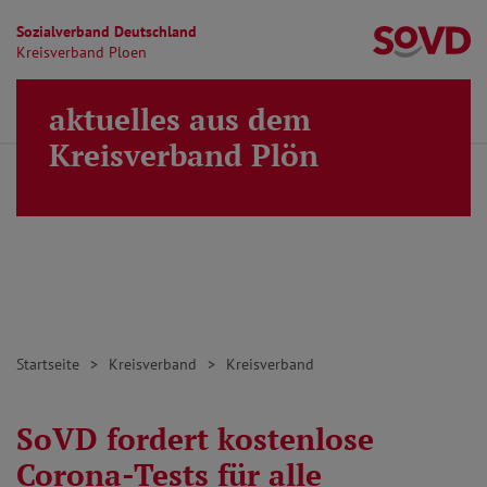
Sozialverband Deutschland
Kr
Kreisverband Ploen
Direkt zu den Inhalten springen
aktuelles aus dem
Finden
Lei
MENÜ
Kreisverband Plön
Startseite
Kreisverband
Kreisverband
SoVD fordert kostenlose
Corona-Tests für alle