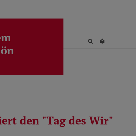
em
Finden
Leichte Sprac
lön
iert den "Tag des Wir"