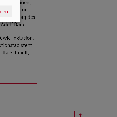
 auch abbauen,
ionslauf für
hmen
Mit dem „tag des
 Adolf Bauer.
 wie Inklusion,
ktionstag steht
Ulla Schmidt,