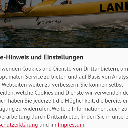
e-Hinweis und Einstellungen
eine inklusive Bootsregatta.
rwenden Cookies und Dienste von Drittanbietern, um
optimalen Service zu bieten und auf Basis von Analy
rden wir nicht nur über soziale Inklusion reden, son
 Webseiten weiter zu verbessern. Sie können selbst
 Dieser Tag spiegelt die Vielfalt, die sich hinter dem
eiden, welche Cookies und Dienste wir verwenden dü
gt, wider. Im SoVD stehen seit jeher Menschen, die soz
ich haben Sie jederzeit die Möglichkeit, die bereits er
 Ungerechtigkeit erleben, im Zentrum. Das soll auch 
ligung zu widerrufen. Weitere Informationen, auch zu
en. Unter anderem startet eine inklusive Ruderregatta 
erarbeitung durch Drittanbieter, finden Sie in unsere
schutzerklärung
und im
Impressum
.