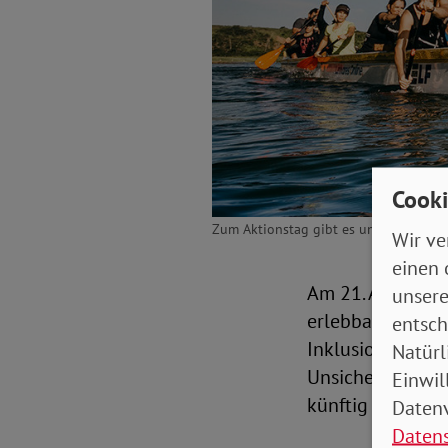
Cooki
Zum Aktionstag gibt es unter anderem 
Wir ve
einen 
Am 21. August we
unsere
erlebbar machen.
entsch
Inklusion verbir
Natürl
Unsicherheit und
Einwil
künftig darstell
Datenv
Daten