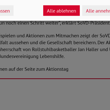
 wir nicht nur über Barrieren sprechen, sondern sie
nungen schaffen. Deshalb haben wir 2014 den Inklus
ssen
Alle ablehnen
Alle anne
d ohne Behinderungen in Berlin ins Leben gerufen. 
un noch einen Schritt weiter“, erklärt SoVD-Präsident
ispielen und Aktionen zum Mitmachen zeigt der SoVD,
lfalt aussehen und die Gesellschaft bereichern. Der A
herrschaft von Rollstuhlbasketballer Jan Haller und 
 Bundesvereinigung Lebenshilfe.
nen auf der Seite zum Aktionstag