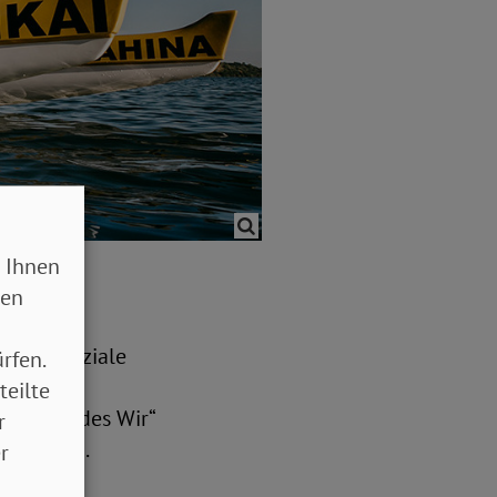
 Ihnen
sen
dern sie
 Thema soziale
rfen.
iale
teilte
der „Tag des Wir“
r
in Berlin.
r