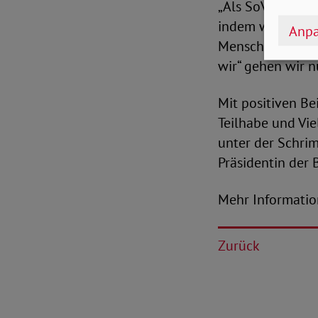
„Als SoVD wollen
indem wir Begeg
Anpa
Menschen mit un
wir“ gehen wir n
Mit positiven Be
Teilhabe und Vie
unter der Schrim
Präsidentin der
Mehr Informatio
Zurück