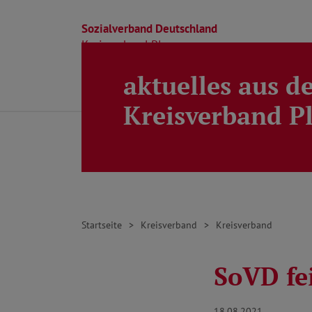
Sozialverband Deutschland
Kreisverband Ploen
aktuelles aus d
Direkt zu den Inhalten springen
Beratung
Ortsverbände
Kreisverband
Kreisverband P
Startseite
Kreisverband
Kreisverband
SoVD fe
18.08.2021