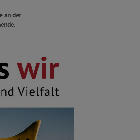
le an der
nende.