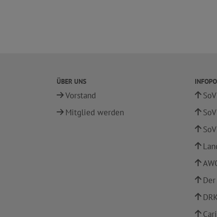
ÜBER UNS
INFOPO
Vorstand
SoV
Mitglied werden
SoV
SoV
Lan
AWO
Der
DRK
Car