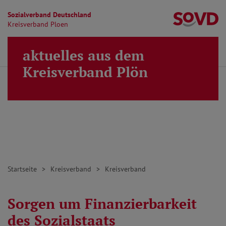
Sozialverband Deutschland
Kr
Kreisverband Ploen
Direkt zu den Inhalten springen
aktuelles aus dem
Finden
Lei
MENÜ
Kreisverband Plön
Startseite
Kreisverband
Kreisverband
Sorgen um Finanzierbarkeit
des Sozialstaats