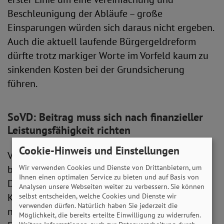
Beschleunigung der Abläufe – große
Einsparungen würden sich daraus nicht ergeben.
Auch die aktuell laufende Bürgergeldreform
dürfte trotz markiger Worte im Vorfeld kaum zu
sinkenden Kosten bei der Grundsicherung
führen.
SoVD: Beitrag muss sich nach finanzieller
Leistungsfähigkeit richten
Cookie-Hinweis und Einstellungen
Verschiedene Vertreter von Union und SPD
Wir verwenden Cookies und Dienste von Drittanbietern, um
brachten zuletzt weitere Vorschläge in die
Ihnen einen optimalen Service zu bieten und auf Basis von
Debatte ein. Während die einen vor allem über
Analysen unsere Webseiten weiter zu verbessern. Sie können
Kürzungen etwa in der Gesundheitsversorgung
selbst entscheiden, welche Cookies und Dienste wir
verwenden dürfen. Natürlich haben Sie jederzeit die
nachdenken, gibt es auch Vorschläge, die
Möglichkeit, die bereits erteilte Einwilligung zu widerrufen.