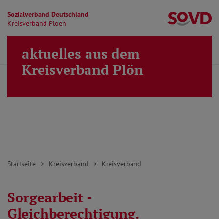
Sozialverband Deutschland
Kr
Kreisverband Ploen
Direkt zu den Inhalten springen
aktuelles aus dem
Finden
Lei
MENÜ
Kreisverband Plön
Startseite
Kreisverband
Kreisverband
Sorgearbeit -
Gleichberechtigung.