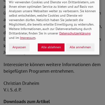
Wir verwenden Cookies und Dienste von Drittanbietern, um
auswirkt. Denn je mehr Sorgearbeit Frauen
Ihnen einen optimalen Service zu bieten und auf Basis von
Analysen unsere Webseiten weiter zu verbessern. Sie können
übernehmen, desto weniger Zeit bleibt ihnen, ein
selbst entscheiden, welche Cookies und Dienste wir
auskömmliches und eigenes Einkommen zu
verwenden dürfen. Natürlich haben Sie jederzeit die
Möglichkeit, die bereits erteilte Einwilligung zu widerrufen.
erwirtschaften. Als SoVD setzen wir uns dafür ein,
Weitere Informationen, auch zur Datenverarbeitung durch
dass beide Geschlechter in allen Lebenslagen
Drittanbieter, finden Sie in unserer
Datenschutzerklärung
und im
Impressum
.
Erwerbs- und Sorgearbeit miteinander verbinden
können“, erklärt SoVD-Bundesfrauensprecherin
Anpassen
Alle ablehnen
Alle annehmen
Jutta König.
Interessierte können weitere Informationen dem
beigefügten Programm entnehmen.
Christian Draheim
V. i. S. d. P.
Downloads zum Artikel