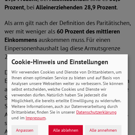
Prozent
, bei
Alleinerziehenden 28,9 Prozent
.
Als arm gilt nach der Definition des Paritätischen,
wer mit weniger als
60 Prozent des mittleren
Einkommens
auskommen muss. Für einen
Einpersonenhaushalt lag diese Armutsgrenze
2025 bei
1.445 Euro netto im Monat
.
Cookie-Hinweis und Einstellungen
Der SoVD Schleswig-Holstein warnt davor, die
Wir verwenden Cookies und Dienste von Drittanbietern, um
Ihnen einen optimalen Service zu bieten und auf Basis von
Entwicklung im Land mit allgemeinen Verweisen
Analysen unsere Webseiten weiter zu verbessern. Sie können
auf die bundesweite Lage zu relativieren. Gerade
selbst entscheiden, welche Cookies und Dienste wir
verwenden dürfen. Natürlich haben Sie jederzeit die
Schleswig-Holstein zeigt, wie schnell soziale
Möglichkeit, die bereits erteilte Einwilligung zu widerrufen.
Sicherheit wegbrechen kann. Wenn die
Weitere Informationen, auch zur Datenverarbeitung durch
Drittanbieter, finden Sie in unserer
Datenschutzerklärung
Armutsquote in so kurzer Zeit in diesem Ausmaß
und im
Impressum
.
steigt, dann braucht es endlich klare politische
Anpassen
Alle ablehnen
Alle annehmen
Antworten – im Bund, aber auch im Land.