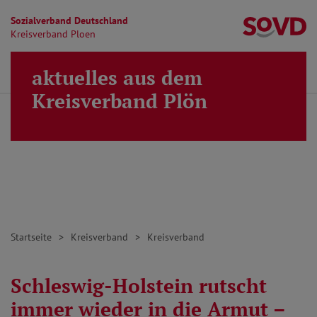
Sozialverband Deutschland
Kr
Kreisverband Ploen
Direkt zu den Inhalten springen
aktuelles aus dem
Finden
Lei
MENÜ
Kreisverband Plön
Startseite
Kreisverband
Kreisverband
Schleswig-Holstein rutscht
immer wieder in die Armut –