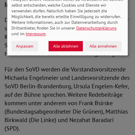
Inflationsprämie
selbst entscheiden, welche Cookies und Dienste wir
verwenden dürfen. Natürlich haben Sie jederzeit die
Möglichkeit, die bereits erteilte Einwilligung zu widerrufen.
Das Bündnis hat über 250.000 Unterschriften für
Weitere Informationen, auch zur Datenverarbeitung durch
sein Anliegen gesammelt und wird diese auf der
Drittanbieter, finden Sie in unserer
Datenschutzerklärung
und im
Impressum
.
Kundgebung an Britta Hagedorn,
Stellvertretende Vorsitzende
Anpassen
Alle ablehnen
Alle annehmen
Haushaltsausschusses im Bundestag, übergeben.
Für den SoVD werden die Vorstandsvorsitzende
Michaela Engelmeier und Landesvorsitzende des
SoVD Berlin-Brandenburg, Ursula Engelen-Kefer,
auf der Bühne sprechen. Weitere Redebeiträge
kommen unter anderem von Frank Bsirske
(Bundestagsabgeordneter Die Grünen), Matthias
Birkwald (Die Linke) und Nezahat Baradari
(SPD).