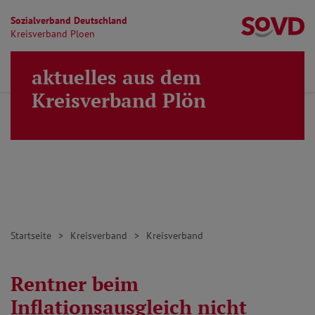
Sozialverband Deutschland
Kr
Kreisverband Ploen
Direkt zu den Inhalten springen
aktuelles aus dem
Finden
Lei
MENÜ
Kreisverband Plön
Startseite
Kreisverband
Kreisverband
Rentner beim
Inflationsausgleich nicht