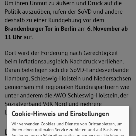
Um ihren Unmut zu äußern und Druck auf die
Politik auszuüben, rufen der SoVD und andere
deshalb zu einer Kundgebung vor dem
Brandenburger Tor in Berlin
am
6. November ab
11 Uhr
auf.
Dort wird der Forderung nach Gerechtigkeit
beim Inflationsausgleich Nachdruck verliehen.
Daran beteiligen sich die SoVD-Landesverbände
Hamburg, Schleswig-Holstein und Niedersachsen
gemeinsam mit regionalen Bündnispartnern wie
unter anderem die AWO Schleswig-Holstein, der
Sozialverband VdK Nord und mehrere
Landesseniorenverbände.
Cookie-Hinweis und Einstellungen
Wir verwenden Cookies und Dienste von Drittanbietern, um
Ihnen einen optimalen Service zu bieten und auf Basis von
Über 250.000 Unterschriften für
Analysen unsere Webseiten weiter zu verbessern. Sie können