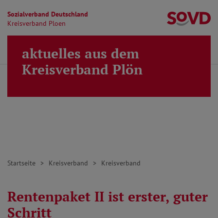
Sozialverband Deutschland
Kr
Kreisverband Ploen
Direkt zu den Inhalten springen
aktuelles aus dem
Finden
Lei
MENÜ
Kreisverband Plön
Startseite
Kreisverband
Kreisverband
Rentenpaket II ist erster, guter
Schritt