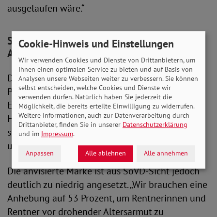
ausgelaufen wäre.“
Stabilisierung der Haltelinie verhindert ein
Cookie-Hinweis und Einstellungen
Abrutschen
Wir verwenden Cookies und Dienste von Drittanbietern, um
Ihnen einen optimalen Service zu bieten und auf Basis von
Die Verfestigung des Rentenniveaus bei 48
Analysen unsere Webseiten weiter zu verbessern. Sie können
selbst entscheiden, welche Cookies und Dienste wir
Prozent sei ein erster, guter Schritt, so
verwenden dürfen. Natürlich haben Sie jederzeit die
Engelmeier weiter: „Ohne die Stabilisierung der
Möglichkeit, die bereits erteilte Einwilligung zu widerrufen.
Weitere Informationen, auch zur Datenverarbeitung durch
Haltelinie würden die Renten jährlich weniger
Drittanbieter, finden Sie in unserer
Datenschutzerklärung
stark steigen. Schon 2027 wäre das Niveau
und im
Impressum
.
unterschritten worden.“
Anpassen
Alle ablehnen
Alle annehmen
Die anvisierte Marke ist aus SoVD-Sicht jedoch
deutlich zu niedrig angesetzt. „Wir brauchen eine
Anhebung auf 53 Prozent, um Rentnerinnen und
Rentner vor drohender Altersarmut zu