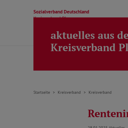
Sozialverband Deutschland
Kreisverband Ploen
aktuelles aus d
Direkt zu den Inhalten springen
Beratung
Ortsverbände
Kreisverband
Kreisverband P
Startseite
Kreisverband
Kreisverband
Renteni
28.01.2025
Aktuelles