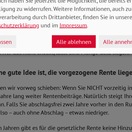
ich haben Sie jederzeit die Möglichkeit, die bereits er
ligung zu widerrufen. Weitere Informationen, auch zu
erarbeitung durch Drittanbieter, finden Sie in unsere
ar nicht wenige Menschen ausschließlich auf die jäh
schutzerklärung
und im
Impressum
.
nteninformation achten, gehen diese dann häufig dav
eginn der Altersrente die einzige Option ist.
ssen
Alle ablehnen
Alle anne
t. Wer das nicht checkt, lässt eine Menge Geld liegen.
e gute Idee ist, die vorgezogene Rente lieg
en wir vorweg schieben: Wenn Sie NICHT vorzeitig in
Jahre lang weiter Rentenbeiträge. Natürlich steigt Ih
n. Falls Sie abschlagsfrei zwei Jahre vorher in den 
lso – auch ohne Abschlag – etwas niedriger.
n Jahren gibt es für die gesetzliche Rente keine Hin