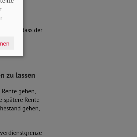
teilte
r
r
rlich
on aus, dass der
hmen
en zu lassen
 Rente gehen,
re spätere Rente
Ruhestand gehen,
zuverdienstgrenze