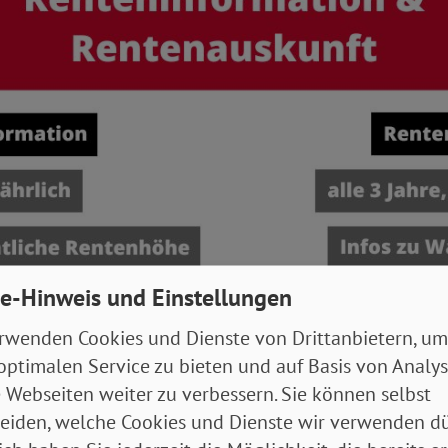
e-Hinweis und Einstellungen
rwenden Cookies und Dienste von Drittanbietern, um
optimalen Service zu bieten und auf Basis von Analy
 Webseiten weiter zu verbessern. Sie können selbst
eiden, welche Cookies und Dienste wir verwenden dü
hält alle Inhalte, die auch in der Renteninformation auftauchen. Dazu ab