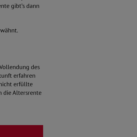
ente gibt’s dann
rwähnt.
 Vollendung des
kunft erfahren
icht erfüllte
n die Altersrente