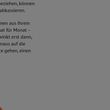
 beziehen, können
abkassieren.
mmen aus Ihrem
at für Monat –
winkt erst dann,
inaus auf die
te gehen, einen