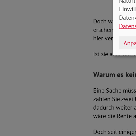
Natürl
Einwil
Datenv
Doch weil offenb
Daten
erscheinende Re
hier vermerkte B
Anpa
Ist sie aber nich
Warum es kein
Eine Sache müss
zahlen Sie zwei 
dadurch weiter a
wäre die Rente a
Doch seit einige