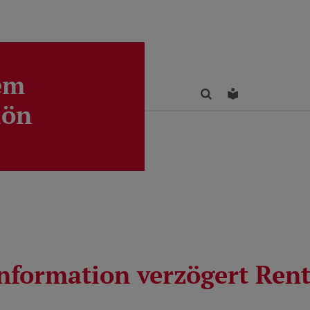
em
Finden
Leichte Sprac
lön
nformation verzögert Rent