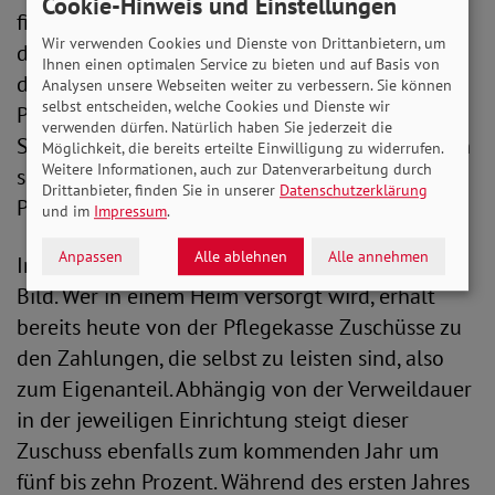
Cookie-Hinweis und Einstellungen
finanzielle Herausforderung. Die Leistungen aus
Wir verwenden Cookies und Dienste von Drittanbietern, um
der Pflegeversicherung, die eine Versorgung
Ihnen einen optimalen Service zu bieten und auf Basis von
durch Angehörige oder mithilfe von
Analysen unsere Webseiten weiter zu verbessern. Sie können
selbst entscheiden, welche Cookies und Dienste wir
Pflegediensten möglich machen – ambulante
verwenden dürfen. Natürlich haben Sie jederzeit die
Sachleistungsbeträge und Pflegegeld –, erhöhen
Möglichkeit, die bereits erteilte Einwilligung zu widerrufen.
Weitere Informationen, auch zur Datenverarbeitung durch
sich zum kommenden Jahr lediglich um fünf
Drittanbieter, finden Sie in unserer
Datenschutzerklärung
Prozent.
und im
Impressum
.
Anpassen
Alle ablehnen
Alle annehmen
Im stationären Bereich bietet sich ein ähnliches
Bild. Wer in einem Heim versorgt wird, erhält
bereits heute von der Pflegekasse Zuschüsse zu
den Zahlungen, die selbst zu leisten sind, also
zum Eigenanteil. Abhängig von der Verweildauer
in der jeweiligen Einrichtung steigt dieser
Zuschuss ebenfalls zum kommenden Jahr um
fünf bis zehn Prozent. Während des ersten Jahres