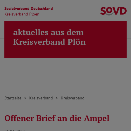
Sozialverband Deutschland
Kr
Kreisverband Ploen
Direkt zu den Inhalten springen
aktuelles aus dem
Finden
Lei
MENÜ
Kreisverband Plön
Startseite
Kreisverband
Kreisverband
Offener Brief an die Ampel