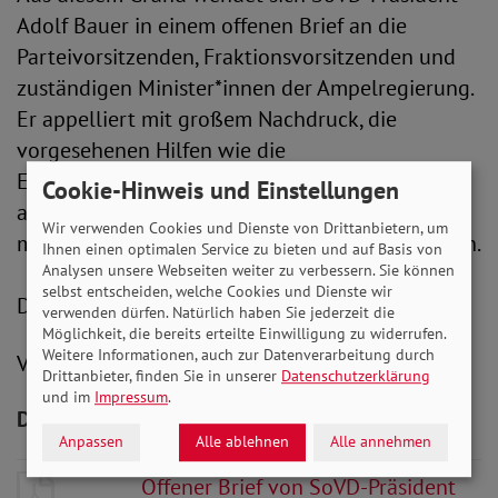
Adolf Bauer in einem offenen Brief an die
Parteivorsitzenden, Fraktionsvorsitzenden und
zuständigen Minister*innen der Ampelregierung.
Er appelliert mit großem Nachdruck, die
vorgesehenen Hilfen wie die
Energiepreispauschale zielgerichteter
Cookie-Hinweis und Einstellungen
auszugestalten und auch die vielen Menschen
Wir verwenden Cookies und Dienste von Drittanbietern, um
mit niedrigen Renten davon profitieren zu lassen.
Ihnen einen optimalen Service zu bieten und auf Basis von
Analysen unsere Webseiten weiter zu verbessern. Sie können
selbst entscheiden, welche Cookies und Dienste wir
Den gesamten offenen Brief finden Sie
HIER
.
verwenden dürfen. Natürlich haben Sie jederzeit die
Möglichkeit, die bereits erteilte Einwilligung zu widerrufen.
Weitere Informationen, auch zur Datenverarbeitung durch
V.i.S.d.P.: Peter-Michael Zernechel
Drittanbieter, finden Sie in unserer
Datenschutzerklärung
und im
Impressum
.
Downloads zum Artikel
Anpassen
Alle ablehnen
Alle annehmen
Offener Brief von SoVD-Präsident