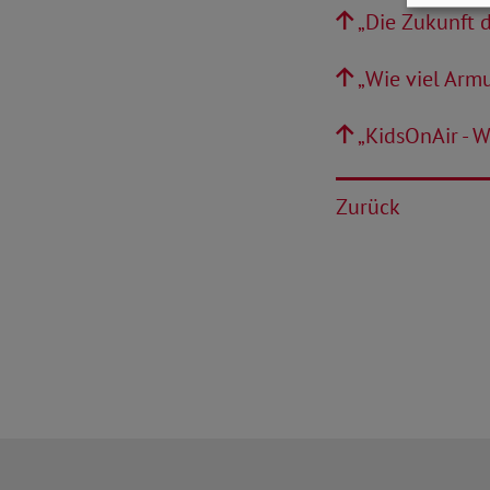
„Die Zukunft d
„Wie viel Arm
„KidsOnAir - W
Zurück