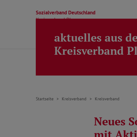
Sozialverband Deutschland
Kreisverband Ploen
aktuelles aus d
Direkt zu den Inhalten springen
Beratung
Ortsverbände
Kreisverband
Kreisverband P
Startseite
Kreisverband
Kreisverband
Neues S
mit Akt