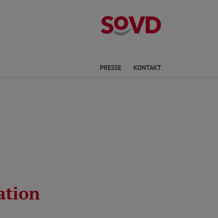
Kreisverband P
he
PRESSE
KONTAKT
ation