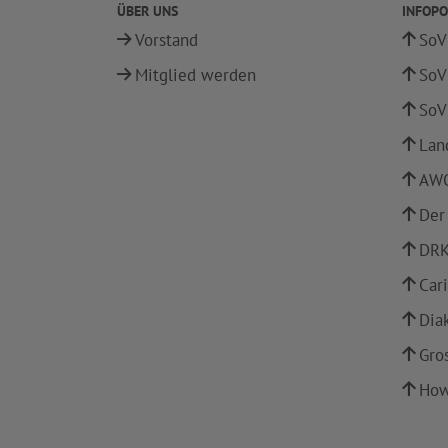
ÜBER UNS
INFOPO
Vorstand
SoV
Mitglied werden
SoV
SoV
Lan
AWO
Der
DRK
Car
Dia
Gro
How