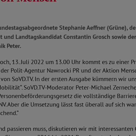
Bundestagsabgeordnete Stephanie Aeffner (Grüne), de
st und Landtagskandidat Constantin Grosch sowie de
ik Peter.
ch, 13. Juli 2022 um 13.00 Uhr kommt es zu einer Pr
 der Polit-Agentur Nawrocki PR und der Aktion Mensc
 von SoVD.TV. In der ersten Ausgabe kümmern wir u
obilität“. SoVD.TV-Moderator Peter-Michael Zernechel
 Personenbeförderungsgesetz die vollständige Barrieref
. Aber die Umsetzung lässt fast überall auf sich wart
schend.“
nd passieren muss, diskutieren wir mit interessanten