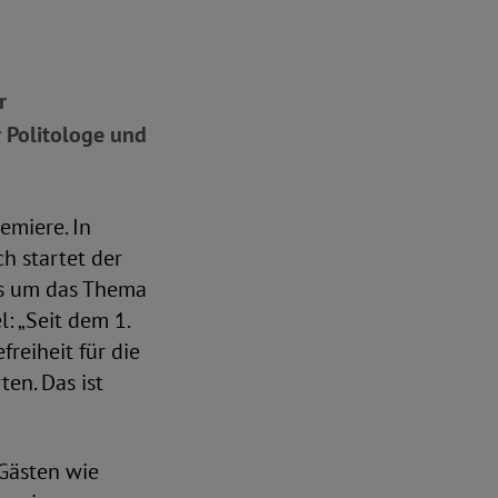
r
r Politologe und
emiere. In
h startet der
ns um das Thema
: „Seit dem 1.
reiheit für die
en. Das ist
 Gästen wie