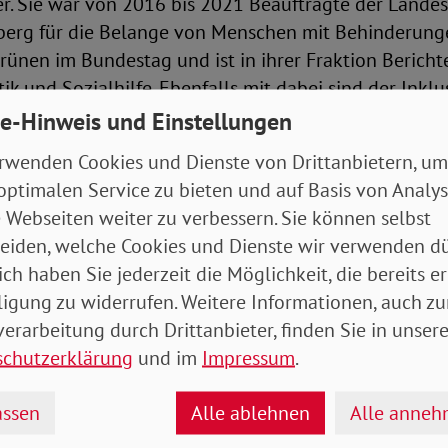
er. Sie war von 2016 bis 2021 Beauftragte der Lande
rg für die Belange von Menschen mit Behinderunge
 Grünen im Bundestag und ist in ihrer Fraktion Berichte
ik und Sozialhilfe. Ebenfalls mit dabei sind der Inklu
h, Kandidat der SPD für die Landtagswahl in Nieders
e-Hinweis und Einstellungen
Der Journalist, mehrfache Deutsche Meister im Schw
rwenden Cookies und Dienste von Drittanbietern, um
r sitzt nach einem Berufsunfall ebenfalls im Rollstu
optimalen Service zu bieten und auf Basis von Analy
rsitzender des Paritätischen Wohlfahrtsverbandes Berl
 Webseiten weiter zu verbessern. Sie können selbst
Mobilitätsexperte Prof. Dr. Andreas Knie vom Wisse
eiden, welche Cookies und Dienste wir verwenden dü
ich haben Sie jederzeit die Möglichkeit, die bereits er
ligung zu widerrufen. Weitere Informationen, auch zu
iert von der Aktion Mensch sehen Sie im Fernsehpr
erarbeitung durch Drittanbieter, finden Sie in unsere
e Homepage des SoVD, die SoVD-Facebookseite und d
schutzerklärung
und im
Impressum
.
ssen
Alle ablehnen
Alle anne
den letzten Sendungen: