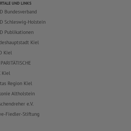
RTALE UND LINKS
D Bundesverband
D Schleswig-Holstein
D Publikationen
deshauptstadt Kiel
 Kiel
 PARITÄTISCHE
 Kiel
itas Region Kiel
konie Altholstein
schendreher e.V.
e-Fiedler-Stiftung