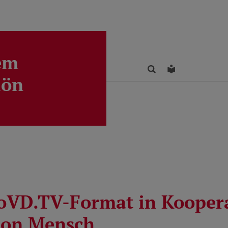
em
Finden
Leichte Sprac
lön
oVD.TV-Format in Kooper
ion Mensch