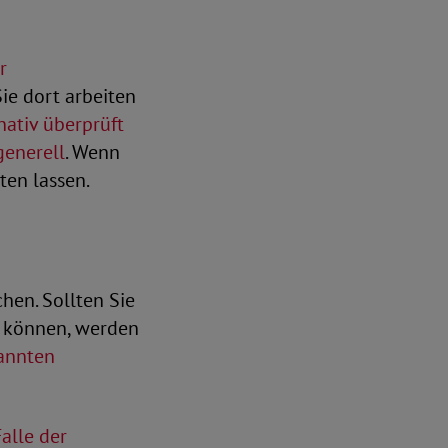
r
ie dort arbeiten
nativ überprüft
generell
. Wenn
ten lassen.
hen. Sollten Sie
n können, werden
annten
Falle der