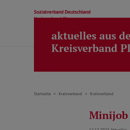
Sozialverband Deutschland
Kreisverband Ploen
aktuelles aus d
Direkt zu den Inhalten springen
Beratung
Ortsverbände
Kreisverband
Kreisverband P
Startseite
Kreisverband
Kreisverband
Minijob
12.12.2023
Aktuelles