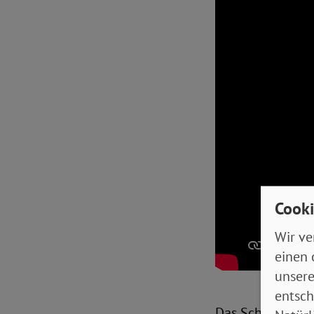
Cooki
Wir ve
einen 
unsere
entsch
Das Schöne dar