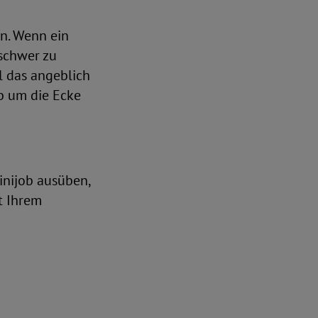
n. Wenn ein
 schwer zu
l das angeblich
b um die Ecke
nijob ausüben,
t Ihrem