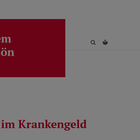
em
Finden
Leichte Sprac
lön
 im Krankengeld