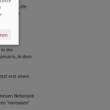
teilte
le Lücke, die
r
teilweise
r
hmen
 in der
Szenario, in dem
etzt erst einen
n neuen Nebenjob
hren "normalen"