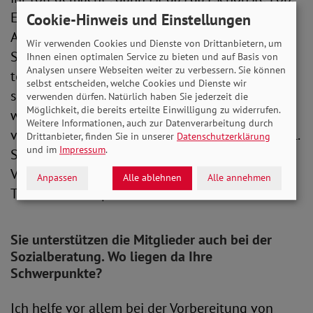
Es ist toll, wenn die Arbeit gesehen wird.
Cookie-Hinweis und Einstellungen
Außerdem bilde ich mit meiner Stellvertreterin
Wir verwenden Cookies und Dienste von Drittanbietern, um
Silvia Radsziwill ein großartiges Gespann. Wir
Ihnen einen optimalen Service zu bieten und auf Basis von
Analysen unsere Webseiten weiter zu verbessern. Sie können
teilen uns die Aufgaben als Doppelspitze auf –
selbst entscheiden, welche Cookies und Dienste wir
sie eher für das Interne, ich für das Externe. Zu
verwenden dürfen. Natürlich haben Sie jederzeit die
Möglichkeit, die bereits erteilte Einwilligung zu widerrufen.
wissen, dass man sich blind auf die anderen
Weitere Informationen, auch zur Datenverarbeitung durch
verlassen kann, gibt einem ein sehr gutes Gefühl.
Drittanbieter, finden Sie in unserer
Datenschutzerklärung
und im
Impressum
.
So ist es auch mit den Kollegen aus dem
Vorstand und dem Helferteam – wir sind in
Anpassen
Alle ablehnen
Alle annehmen
Tornesch ein super Team.
Sie unterstützen die Mitglieder auch bei der
Sozialberatung. Wo liegen da Ihre
Schwerpunkte?
Ich helfe vor allem bei der Vorbereitung von