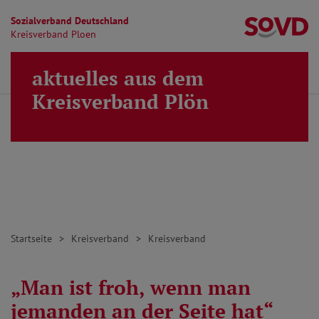
Sozialverband Deutschland
Kr
Kreisverband Ploen
Direkt zu den Inhalten springen
aktuelles aus dem
Finden
Lei
MENÜ
Kreisverband Plön
Startseite
Kreisverband
Kreisverband
„Man ist froh, wenn man
jemanden an der Seite hat“