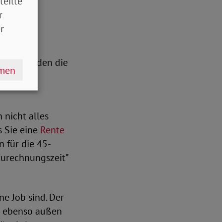
teilte
r
r
cherte finden die
hmen
t im
 nicht alles
s Sie eine
Rente
 für die 45-
Zurechnungszeit"
ne Job sind. Der
it ebenso außen