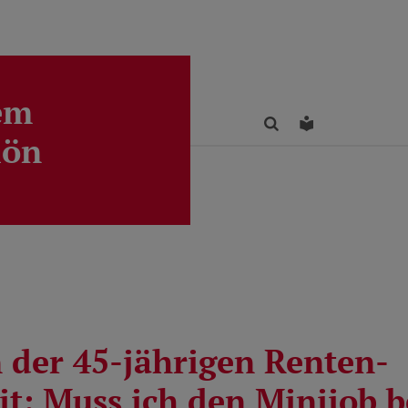
em
Finden
Leichte Sprac
lön
n der 45-jährigen Renten-
it: Muss ich den Minijob 