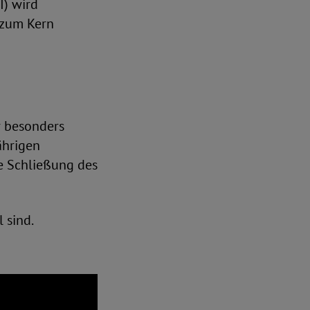
I) wird
 zum Kern
r besonders
ährigen
te Schließung des
 sind.