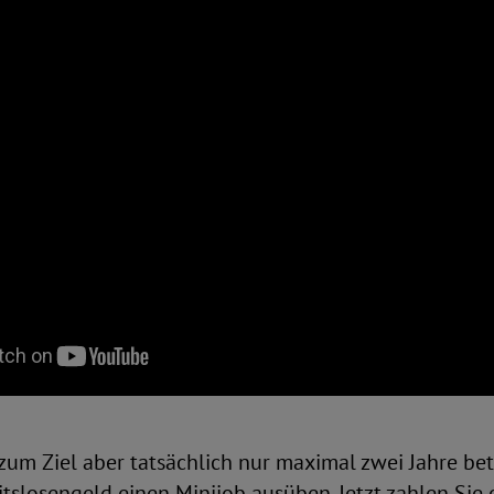
um Ziel aber tatsächlich nur maximal zwei Jahre bet
slosengeld einen Minijob ausüben. Jetzt zahlen Sie 