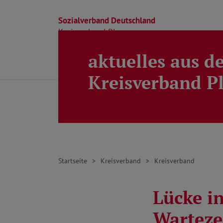
Sozialverband Deutschland
Kreisverband Ploen
aktuelles aus d
Direkt zu den Inhalten springen
Beratung
Ortsverbände
Kreisverband
Kreisverband P
Startseite
Kreisverband
Kreisverband
Lücke i
Warteze