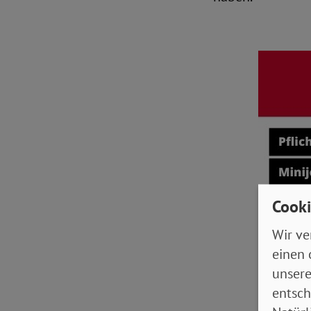
Cooki
Wir ve
einen 
unsere
entsch