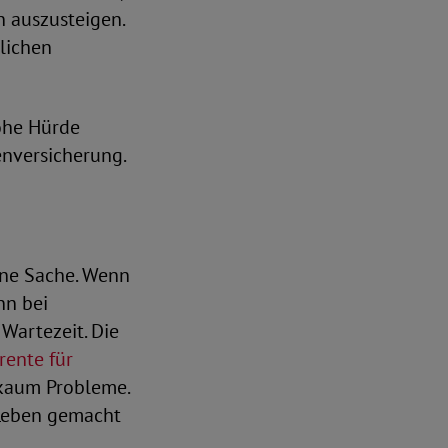
n auszusteigen.
zlichen
ohe Hürde
enversicherung.
ine Sache. Wenn
nn bei
Wartezeit. Die
rente für
s kaum Probleme.
 Leben gemacht