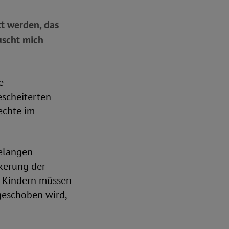
t werden, das
uscht mich
e
escheiterten
echte im
telangen
nkerung der
n Kindern müssen
fgeschoben wird,