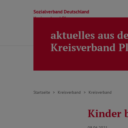
Sozialverband Deutschland
Kreisverband Ploen
aktuelles aus d
Direkt zu den Inhalten springen
Beratung
Ortsverbände
Kreisverband
Kreisverband P
Startseite
Kreisverband
Kreisverband
Kinder 
08.06.2021