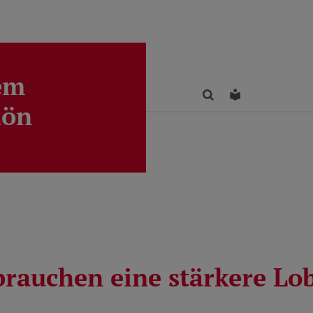
em
Finden
Leichte Sprac
lön
brauchen eine stärkere Lo