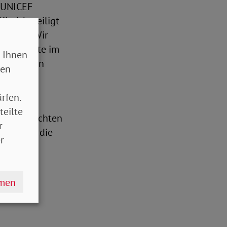
 UNICEF
ind, beteiligt
chtig!“. Wir
inderrechte im
 Ihnen
konvention
sen
rfen.
n Absatz
teilte
 Elternrechten
r
rrechten, die
r
hmen