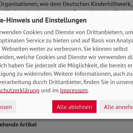
rganisationen, wie dem Deutschen Kinderhilfswerk,
m Kinderschutzbund und der Deutschen Liga für das K
e-Hinweis und Einstellungen
 dem Bündnis „Kinderrechte ins Grundgesetz – aber ri
ckerlassen und uns weiter für die Aufnahme echter K
rwenden Cookies und Dienste von Drittanbietern, um
rk machen, die den Ansprüchen der UN-Kinderrechts
optimalen Service zu bieten und auf Basis von Analy
 so Bauer.
 Webseiten weiter zu verbessern. Sie können selbst
eiden, welche Cookies und Dienste wir verwenden dü
, dass die Kinderrechte im Grundgesetz einen eigene
ich haben Sie jederzeit die Möglichkeit, die bereits er
die Kinderrechte im Grundgesetz unmittelbar mit den
ligung zu widerrufen. Weitere Informationen, auch zu
,führt das zu Konflikten zwischen Eltern- und Kinde
erarbeitung durch Drittanbieter, finden Sie in unsere
meidbar sind“, betont der SoVD-Präsident.
schutzerklärung
und im
Impressum
.
ssen
Alle ablehnen
Alle anne
ian Draheim
tehende Artikel