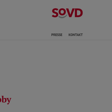
Kreisverband P
he
PRESSE
KONTAKT
bby