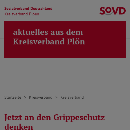
Sozialverband Deutschland
Kr
Kreisverband Ploen
Direkt zu den Inhalten springen
aktuelles aus dem
Finden
Lei
MENÜ
Kreisverband Plön
Startseite
Kreisverband
Kreisverband
Jetzt an den Grippeschutz
denken