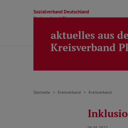
Sozialverband Deutschland
Kreisverband Ploen
aktuelles aus d
Direkt zu den Inhalten springen
Beratung
Ortsverbände
Kreisverband
Kreisverband P
Startseite
Kreisverband
Kreisverband
Inklusio
06.05.2022