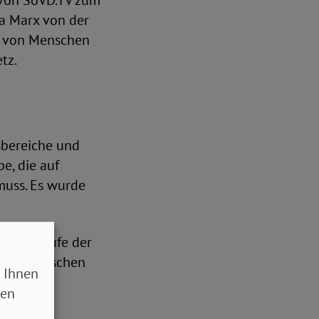
 von SoVD.TV zum
na Marx von der
e von Menschen
tz.
nsbereiche und
e, die auf
muss. Es wurde
vierte Stufe der
keine Menschen
 Ihnen
el: „Null
sen