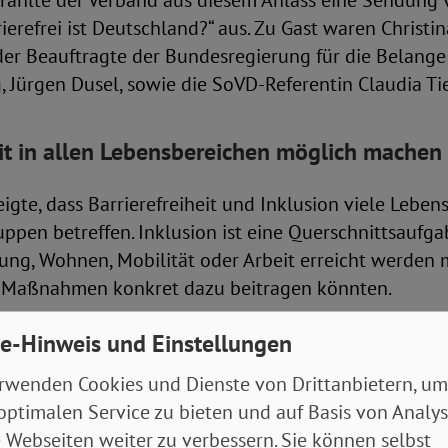
strahlte der Verband aus diesem Anlass eine Sendung
ierefrei ist Deutschland?“ aus. Zu Gast waren Christi
der Beauftragte der Bundesregierung für die Belang
 Jürgen Dusel, sowie die SoVD-Referentin Claudia Tie
eit in allen Lebensbereichen möglich machen
eigte, dass Barrierefreiheit und Inklusion viele Lebe
pen betreffen. Inklusion ist eine Querschnittsaufgab
ung, Wohnen, Mobilität oder Arbeit erreicht werden 
e Maßnahmen konkret dazu beitragen könnten.
llte als besonders wichtigen Punkt heraus, dass eine 
e-Hinweis und Einstellungen
e für Arbeitgeber geschaffen werden solle, die gar 
rwenden Cookies und Dienste von Drittanbietern, um
beschäftigen. Er brachte dies auf die prägnante Form
optimalen Service zu bieten und auf Basis von Analy
beschäftiger.“
 Webseiten weiter zu verbessern. Sie können selbst