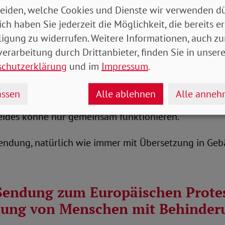
eiden, welche Cookies und Dienste wir verwenden dü
it Behinderungen bedenken
ich haben Sie jederzeit die Möglichkeit, die bereits er
ligung zu widerrufen. Weitere Informationen, auch zu
ßerte sich außerdem zur Lage Geflüchteter aus der U
erarbeitung durch Drittanbieter, finden Sie in unsere
Hier komme es darauf an, sie zu bedenken, ihre Beda
schutzerklärung
und im
Impressum
.
eistungen zu ermöglichen.
ssen
Alle ablehnen
Alle anne
rachte die Verbindung von Digitalisierung und Inklus
eides könne nur gemeinsam funktionieren.
endung, natürlich wie immer mit Übersetzung in Gebä
endung zum Europäischen Protes
llung von Menschen mit Behinder