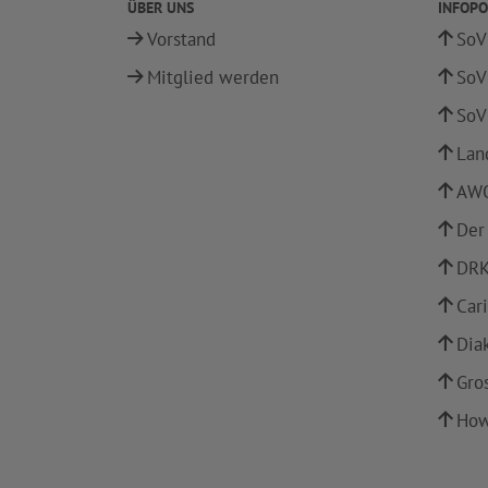
ÜBER UNS
INFOPO
Vorstand
SoV
Mitglied werden
SoV
SoV
Lan
AWO
Der
DRK
Car
Dia
Gro
How