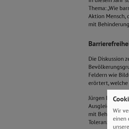
In diesem Jahr 
Thema: „Wie barr
Aktion Mensch, 
mit Behinderung,
Barrierefreih
Die Diskussion z
Bevölkerungsgrup
Feldern wie Bild
erörtert, welch
Jürgen Dusel ste
Cooki
Ausgleichsabgab
Wir ve
mit Behinderung 
einen 
Toleranz für Null
unsere