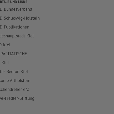
RTALE UND LINKS
D Bundesverband
D Schleswig-Holstein
D Publikationen
deshauptstadt Kiel
 Kiel
 PARITÄTISCHE
 Kiel
itas Region Kiel
konie Altholstein
schendreher e.V.
e-Fiedler-Stiftung