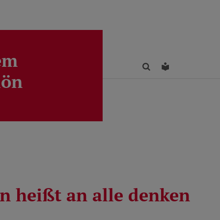
em
Finden
Leichte Sprac
lön
n heißt an alle denken