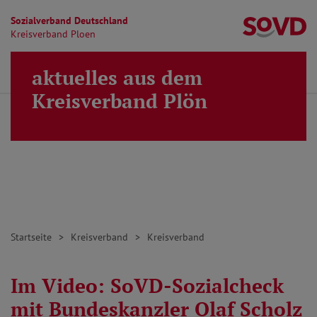
Sozialverband Deutschland
Kr
Kreisverband Ploen
Direkt zu den Inhalten springen
aktuelles aus dem
Finden
Lei
MENÜ
Kreisverband Plön
Startseite
Kreisverband
Kreisverband
Im Video: SoVD-Sozialcheck
mit Bundeskanzler Olaf Scholz