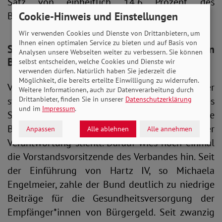
Satz von einheitlich 14,6 Prozent des
Bruttolohnes.
Cookie-Hinweis und Einstellungen
Wir verwenden Cookies und Dienste von Drittanbietern, um
Ihnen einen optimalen Service zu bieten und auf Basis von
SoVD: Versichertengelder
sanieren
Analysen unsere Webseiten weiter zu verbessern. Sie können
Bundeshaushalt
selbst entscheiden, welche Cookies und Dienste wir
verwenden dürfen. Natürlich haben Sie jederzeit die
Möglichkeit, die bereits erteilte Einwilligung zu widerrufen.
Vor dem Hintergrund eines vermutlich weiter
Weitere Informationen, auch zur Datenverarbeitung durch
steigenden Zusatzbeitrages ist es aus Sicht des
Drittanbieter, finden Sie in unserer
Datenschutzerklärung
und im
Impressum
.
SoVD umso empörender, dass die
Bundesregierung sich weiterhin aus der
Anpassen
Alle ablehnen
Alle annehmen
Verantwortung stiehlt. Darauf wies noch einmal
die Vorstandsvorsitzende des Verbandes hin. Seit
der Einführung von Hartz IV, so Michaela
Engelmeier, zahle der Bund deutlich zu niedrige
Beiträge für die Gesundheitsversorgung der
Empfänger*innen von Bürgergeld. Seit zwanzig