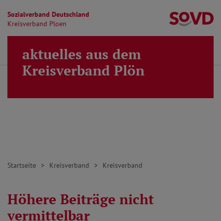
Sozialverband Deutschland
Kr
Kreisverband Ploen
Direkt zu den Inhalten springen
aktuelles aus dem
Finden
Lei
MENÜ
Kreisverband Plön
Startseite
Kreisverband
Kreisverband
Höhere Beiträge nicht
vermittelbar