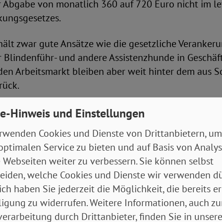
 Abgabe von monatlich 360 auf 720 Euro nicht im le
kungsgesetzes.
ält zwar gute Ansätze wie die gesetzliche Verankeru
ür Blindenführ- und andere Assistenzhunde in Geschäft
den Arbeitsmarkt bleiben aber weit hinter dem aus S
rück.
e-Hinweis und Einstellungen
für barrierefreie Arbeitsplätze?
rwenden Cookies und Dienste von Drittanbietern, um
 höhere Stufe der Ausgleichsabgabe einzuführen, sin
optimalen Service zu bieten und auf Basis von Analy
echstellen“ für Unternehmen vorgesehen, die aus der
 Webseiten weiter zu verbessern. Sie können selbst
 finanziert werden sollen. So könnte künftig noch 
eiden, welche Cookies und Dienste wir verwenden dü
g der behinderten Beschäftigten selbst in den Betrie
ich haben Sie jederzeit die Möglichkeit, die bereits er
ür technische Arbeitsplatzausstattungen, zur Verfügun
ligung zu widerrufen. Weitere Informationen, auch zu
öhung der Ausgleichsabgabe ist umso bitterer für die
erarbeitung durch Drittanbieter, finden Sie in unsere