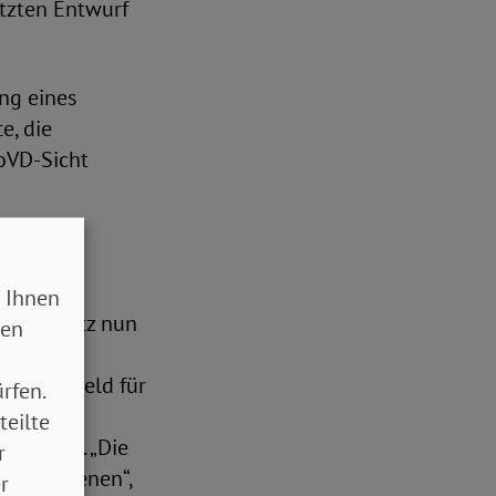
tzten Entwurf
ng eines
e, die
oVD-Sicht
 Ihnen
d im Gesetz nun
sen
weniger Geld für
rfen.
ben,
teilte
g stehen. „Die
r
 Betroffenen“,
r