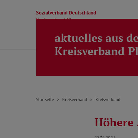
Sozialverband Deutschland
Kreisverband Ploen
aktuelles aus d
Direkt zu den Inhalten springen
Beratung
Ortsverbände
Kreisverband
Kreisverband P
Startseite
Kreisverband
Kreisverband
Höhere 
27.04.2021