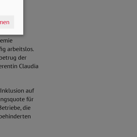
hmen
demie
g arbeitslos.
betrug der
erentin Claudia
Inklusion auf
ungsquote für
Betriebe, die
rbehinderten