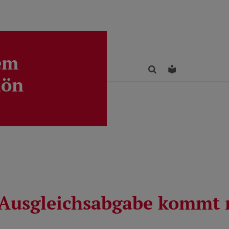
em
Finden
Leichte Sprac
lön
Ausgleichsabgabe kommt 