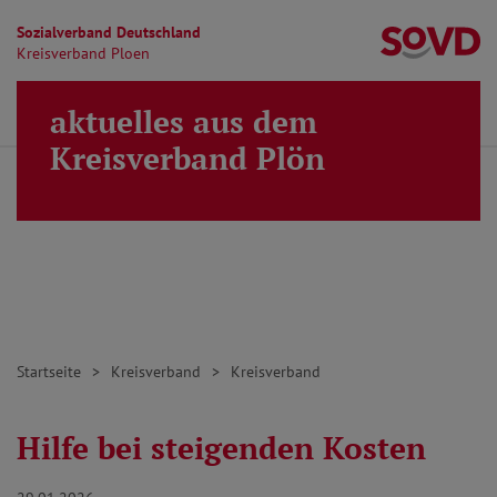
Sozialverband Deutschland
Kr
Kreisverband Ploen
Direkt zu den Inhalten springen
aktuelles aus dem
Finden
Lei
MENÜ
Kreisverband Plön
Startseite
Kreisverband
Kreisverband
Hilfe bei steigenden Kosten