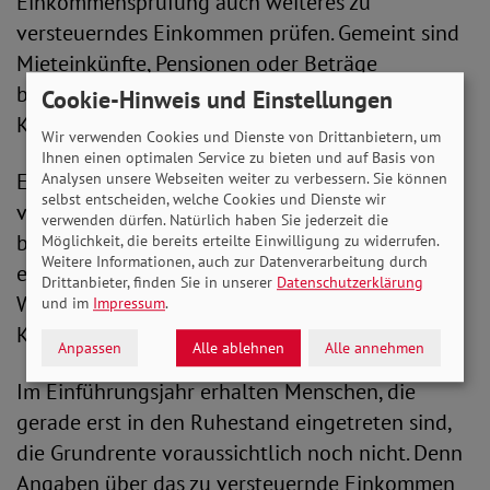
Einkommensprüfung auch weiteres zu
versteuerndes Einkommen prüfen. Gemeint sind
Mieteinkünfte, Pensionen oder Beträge
betrieblicher und privater Vorsorge. Dies soll in
Cookie-Hinweis und Einstellungen
Kooperation mit den Finanzbehörden passieren.
Wir verwenden Cookies und Dienste von Drittanbietern, um
Ihnen einen optimalen Service zu bieten und auf Basis von
Ebenso angerechnet werden soll derjenige Teil
Analysen unsere Webseiten weiter zu verbessern. Sie können
selbst entscheiden, welche Cookies und Dienste wir
von Renten und Kapitalerträgen, der nicht
verwenden dürfen. Natürlich haben Sie jederzeit die
bereits im zu versteuernden Einkommen
Möglichkeit, die bereits erteilte Einwilligung zu widerrufen.
Weitere Informationen, auch zur Datenverarbeitung durch
enthalten ist. Zum Abzug kommen hingegen
Drittanbieter, finden Sie in unserer
Datenschutzerklärung
Werbungskosten und Aufwendungen für
und im
Impressum
.
Kranken- und Pflegeversicherung.
Anpassen
Alle ablehnen
Alle annehmen
Im Einführungsjahr erhalten Menschen, die
gerade erst in den Ruhestand eingetreten sind,
die Grundrente voraussichtlich noch nicht. Denn
Angaben über das zu versteuernde Einkommen