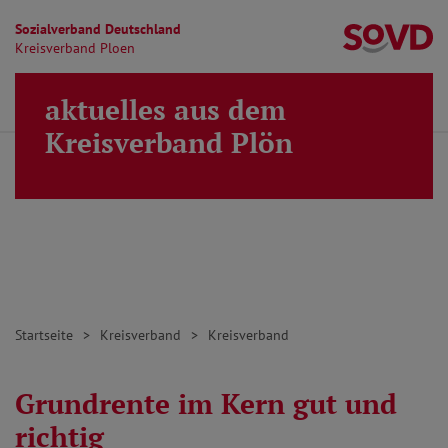
Sozialverband Deutschland
Kr
Kreisverband Ploen
Direkt zu den Inhalten springen
aktuelles aus dem
Finden
Lei
MENÜ
Kreisverband Plön
Startseite
Kreisverband
Kreisverband
Grundrente im Kern gut und
richtig