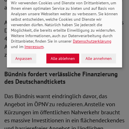
Wir verwenden Cookies und Dienste von Drittanbietern, um
auf finanzielle Entlastung angewiesen sind.
Ihnen einen optimalen Service zu bieten und auf Basis von
Analysen unsere Webseiten weiter zu verbessern. Sie können
selbst entscheiden, welche Cookies und Dienste wir
Auch für den Klimaschutz ist ein erschwingliches
verwenden dürfen. Natürlich haben Sie jederzeit die
Deutschlandticket von großer Bedeutung. Über
Möglichkeit, die bereits erteilte Einwilligung zu widerrufen.
Weitere Informationen, auch zur Datenverarbeitung durch
40 Prozent der Befragten gaben an, bei einer
Drittanbieter, finden Sie in unserer
Datenschutzerklärung
Abschaffung des Tickets häufiger mit dem Auto
und im
Impressum
.
zu fahren.
Anpassen
Alle ablehnen
Alle annehmen
Bündnis fordert verlässliche Finanzierung
des Deutschandtickets
Das Bündnis warnt eindringlich davor, das
Angebot im ÖPNV zu reduzieren. Anstelle von
Kürzungen im öffentlichen Nahverkehr braucht
es massive Investitionen in ein flächendeckendes
und barrierefreies Angebot in ländlichen