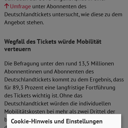
Umfrage
unter Abonnenten des
Deutschlandtickets untersucht, wie diese zu dem
Angebot stehen.
Wegfall des Tickets würde Mobilität
verteuern
Die Befragung unter den rund 13,5 Millionen
Abonnentinnen und Abonnenten des
Deutschlandtickets kommt zu dem Ergebnis, dass
für 89,3 Prozent eine langfristige Fortführung
des Tickets wichtig ist. Ohne das
Deutschlandticket würden die individuellen
Mobilitätskosten bei mehr als zwei Drittel der
befragten Personen steigen (69,6 Prozent) – und
Cookie-Hinweis und Einstellungen
das in einer Zeit, in der viele Menschen dringend