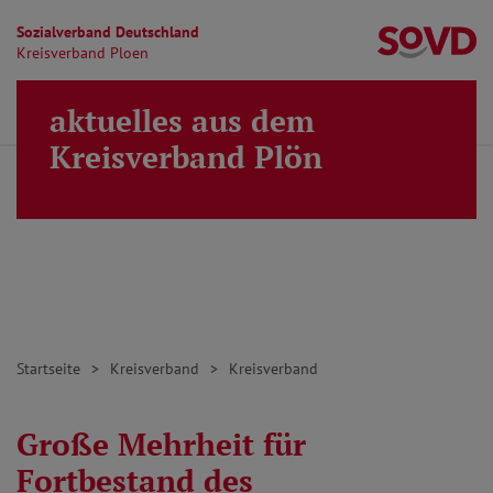
Sozialverband Deutschland
Kr
Kreisverband Ploen
Direkt zu den Inhalten springen
aktuelles aus dem
Finden
Lei
MENÜ
Kreisverband Plön
Startseite
Kreisverband
Kreisverband
Große Mehrheit für
Fortbestand des