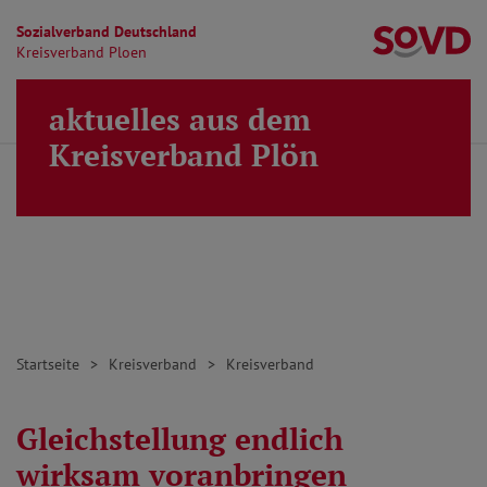
Sozialverband Deutschland
Kr
Kreisverband Ploen
Direkt zu den Inhalten springen
aktuelles aus dem
Finden
Lei
MENÜ
Kreisverband Plön
Startseite
Kreisverband
Kreisverband
Gleichstellung endlich
wirksam voranbringen