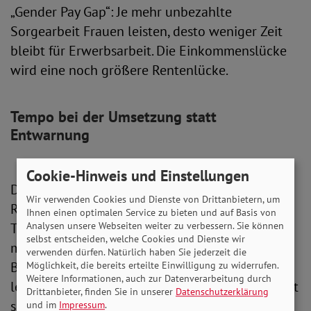
„Gender Pay Gap“: Je mehr unbezahlte
Sorgearbeit Frauen leisten, desto weniger Zeit
bleibt für Erwerbsarbeit. Die Einkommenslücke
wird eine noch größere Rentenlücke.
Tempo bei der Umsetzung statt
Entwarnung
Cookie-Hinweis und Einstellungen
Die geforderten Maßnahmen sollen endlich
Wir verwenden Cookies und Dienste von Drittanbietern, um
Rahmenbedingungen für partnerschaftliches
Ihnen einen optimalen Service zu bieten und auf Basis von
Teilen der Aufgaben schaffen. Am Arbeitsmarkt
Analysen unsere Webseiten weiter zu verbessern. Sie können
selbst entscheiden, welche Cookies und Dienste wir
muss sich so ebenfalls etwas tun. Nur ein
verwenden dürfen. Natürlich haben Sie jederzeit die
Bruchteil der erwerbstätigen Frauen ist in
Möglichkeit, die bereits erteilte Einwilligung zu widerrufen.
Weitere Informationen, auch zur Datenverarbeitung durch
leitender Position, viele arbeiten in Branchen mit
Drittanbieter, finden Sie in unserer
Datenschutzerklärung
schlechten Bedingungen, geringer Stundenzahl
und im
Impressum
.