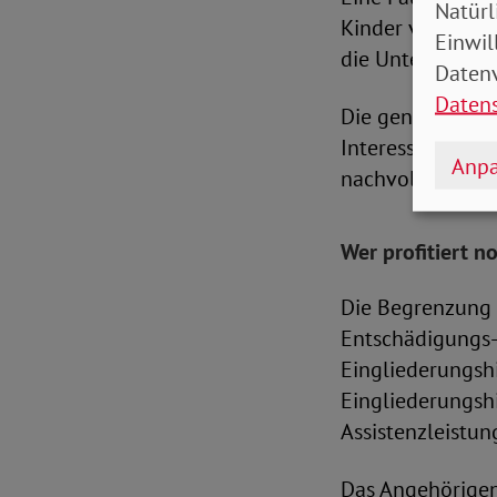
Natürl
Kinder vorhanden
Einwil
die Unterhaltsan
Datenv
Daten
Die genauen Ber
Interessierte in
Anpa
nachvollziehen.
Wer profitiert n
Die Begrenzung d
Entschädigungs-
Eingliederungshi
Eingliederungshi
Assistenzleistu
Das Angehörigen