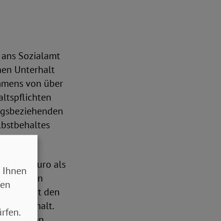
e ans Sozialamt
nen Unterhalt
ommens von über
ltspflichten
ngsbeziehenden
lbstbehaltes
n 1.800 Euro als
 Ihnen
das diesen
sen
ist, bleibt den
Selbstbehalt.
rfen.
ffen. Wenn