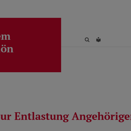
em
Finden
Leichte Sprac
lön
zur Entlastung Angehörige