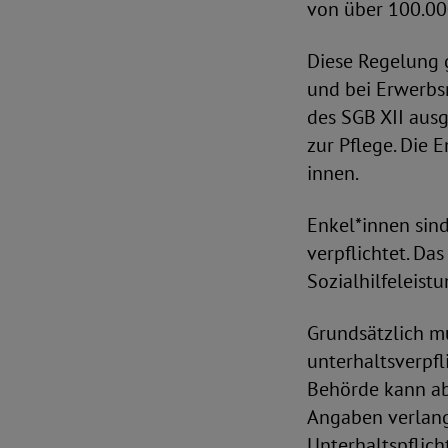
von über 100.000
Diese Regelung g
und bei Erwerbsm
des SGB XII ausg
zur Pflege. Die E
innen.
Enkel*innen sin
verpflichtet. Da
Sozialhilfeleist
Grundsätzlich m
unterhaltsverpfl
Behörde kann ab
Angaben verlang
Unterhaltspflich