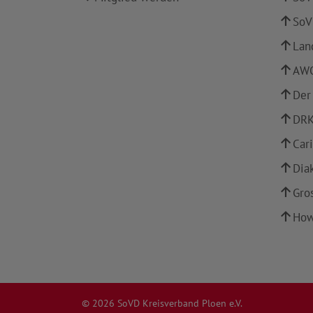
SoV
Lan
AWO
Der
DRK
Car
Dia
Gro
How
© 2026 SoVD Kreisverband Ploen e.V.