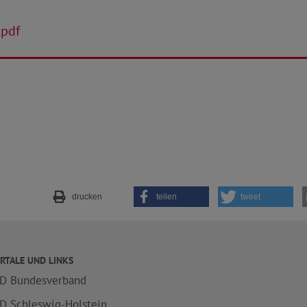
 pdf
drucken
teilen
tweet
RTALE UND LINKS
D Bundesverband
D Schleswig-Holstein