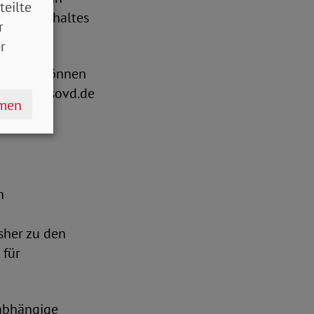
teilte
ternunterhaltes
r
r
mögens, können
t“ unter sovd.de
hmen
n
isher zu den
 für
nabhängige