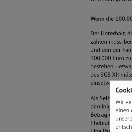
Wenn die 100.00
Der Unterhalt, d
zahlen muss, be
und den der Fami
100.000 Euro zu
bestehen – etwa
des SGB XII müs
einsetzen.
Cooki
Als Selbstbehalt
Wir ve
bereinigtes Net
einen 
Betrag übersteigt
unsere
Eheleuten pausch
entsch
Eine Pauschale 