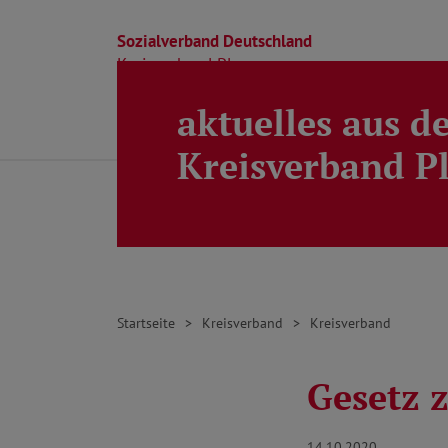
Sozialverband Deutschland
Kreisverband Ploen
aktuelles aus d
Direkt zu den Inhalten springen
Beratung
Ortsverbände
Kreisverband
Kreisverband P
Startseite
Kreisverband
Kreisverband
Gesetz 
14.10.2020