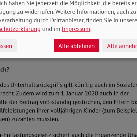
ich haben Sie jederzeit die Möglichkeit, die bereits er
 sind, zieht das Sozialamt bei der Ermittlung des El
ligung zu widerrufen. Weitere Informationen, auch zu
sprüche der Kinder ab.
erarbeitung durch Drittanbieter, finden Sie in unsere
schutzerklärung
und im
Impressum
.
echnungsschritte, auch bezüglich vorhandenen Ver
 der SoVD-Broschüre „Grundsicherung – Ihr gutes Rech
ssen
Alle ablehnen
Alle anne
och?
es Unterhaltsrückgriffs gilt künftig auch im Soziale
recht. Zudem wird zum 1. Januar 2020 auch in der
lfe der Beitrag voll-ständig gestrichen, den Eltern b
lfeleistungen ihrer volljährigen Kinder (zum Beispiel
ngen) zuzahlen mussten.
-Entlastungsgesetz sichert auch die Ergänzende U