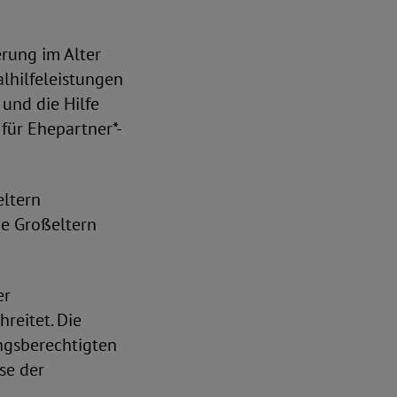
rung im Alter
alhilfeleistungen
 und die Hilfe
 für Ehepartner*-
eltern
ie Großeltern
er
reitet. Die
ngsberechtigten
se der