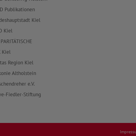
D Publikationen
deshauptstadt Kiel
 Kiel
 PARITÄTISCHE
 Kiel
itas Region Kiel
konie Altholstein
schendreher e.V.
e-Fiedler-Stiftung
Impress