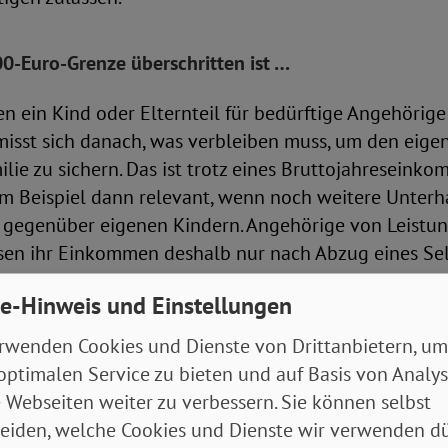
0-Euro-Grenze überschritten ist …
en ein Kind oder Elternteil für bedürftige Angehörig
misst sich danach, was verbleiben muss, um den eige
lie zu sichern. Das ist trotz eines Bruttojahreseink
m Beispiel dann relevant, wenn noch weitere Unterha
 gegenüber eigenen Kindern. Angehörige von Leistu
sen ihr Einkommen deshalb nur nach Abzug eines Se
e-Hinweis und Einstellungen
 steht Unterhaltspflichtigen monatlich ein Betrag vo
rwenden Cookies und Dienste von Drittanbietern, um
toeinkommen zuzüglich 50 Prozent des Einkommens, 
optimalen Service zu bieten und auf Basis von Analy
, zu. Sofern das unterhaltspflichtige Kind verheiratet 
 Webseiten weiter zu verbessern. Sie können selbst
al derzeit 3.240 Euro (1.800 Euro + 1.440 Euro) als 
eiden, welche Cookies und Dienste wir verwenden dü
für Warmmiete ist in den Berechnungen schon inbegri