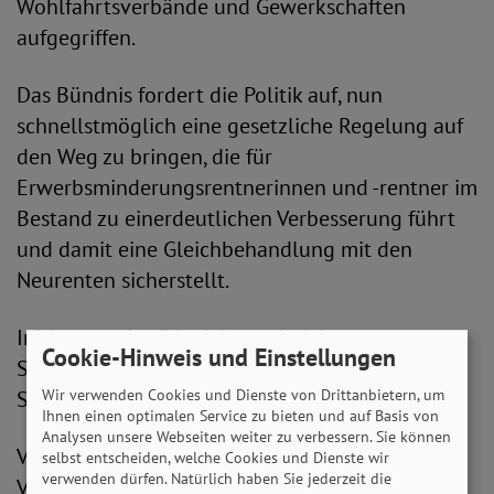
Wohlfahrtsverbände und Gewerkschaften
aufgegriffen.
Das Bündnis fordert die Politik auf, nun
schnellstmöglich eine gesetzliche Regelung auf
den Weg zu bringen, die für
Erwerbsminderungsrentnerinnen und -rentner im
Bestand zu einerdeutlichen Verbesserung führt
und damit eine Gleichbehandlung mit den
Neurenten sicherstellt.
Initiatoren des Bündnisses sind der
Cookie-Hinweis und Einstellungen
Sozialverband Deutschland (SoVD) und der
Sozialverband VdK Deutschland.
Wir verwenden Cookies und Dienste von Drittanbietern, um
Ihnen einen optimalen Service zu bieten und auf Basis von
Analysen unsere Webseiten weiter zu verbessern. Sie können
Verena Bentele, Präsidentin des Sozialverband
selbst entscheiden, welche Cookies und Dienste wir
verwenden dürfen. Natürlich haben Sie jederzeit die
VdK Deutschland, betont: „Viele frühere