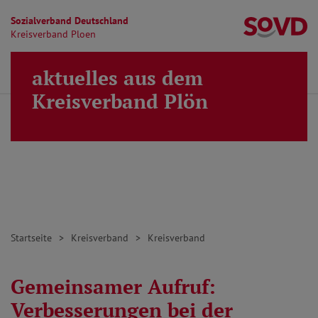
Sozialverband Deutschland
Kr
Kreisverband Ploen
Direkt zu den Inhalten springen
aktuelles aus dem
Finden
Lei
MENÜ
Kreisverband Plön
Startseite
Kreisverband
Kreisverband
Gemeinsamer Aufruf:
Verbesserungen bei der