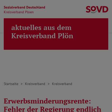
Sozialverband Deutschland
Kr
Kreisverband Ploen
Direkt zu den Inhalten springen
aktuelles aus dem
Finden
Lei
MENÜ
Kreisverband Plön
Startseite
Kreisverband
Kreisverband
Erwerbsminderungsrente:
Fehler der Regierung endlich