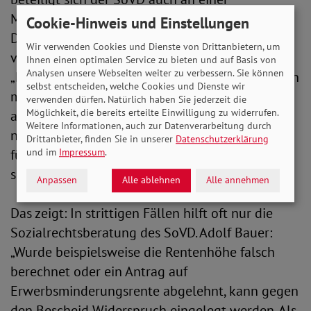
Musterklage vorm Bundessozialgericht (BSG).
Cookie-Hinweis und Einstellungen
Dabei geht es um die Erwerbsminderungsrente
Wir verwenden Cookies und Dienste von Drittanbietern, um
von rund 1,8 Millionen Menschen. Adolf Bauer:
Ihnen einen optimalen Service zu bieten und auf Basis von
Analysen unsere Webseiten weiter zu verbessern. Sie können
„Die Betroffenen sind in den vergangenen Jahren
selbst entscheiden, welche Cookies und Dienste wir
mehrfach leer ausgegangen, wir hoffen deshalb
verwenden dürfen. Natürlich haben Sie jederzeit die
Möglichkeit, die bereits erteilte Einwilligung zu widerrufen.
auf eine Grundsatzentscheidung. Das BSG kann
Weitere Informationen, auch zur Datenverarbeitung durch
nun einen Fehler der Regierung korrigieren und
Drittanbieter, finden Sie in unserer
Datenschutzerklärung
und im
Impressum
.
für Gerechtigkeit durch Gleichbehandlung
sorgen“.
Anpassen
Alle ablehnen
Alle annehmen
Das zeigt: In strittigen Fällen hilft oft nur die
Sozialrechtsberatung des SoVD. Adolf Bauer:
„Wurde beispielsweise die Rentenhöhe falsch
berechnet oder ein Antrag auf
Erwerbsminderungsrente abgelehnt, kann gegen
den Bescheid Widerspruch eingelegt werden. Als