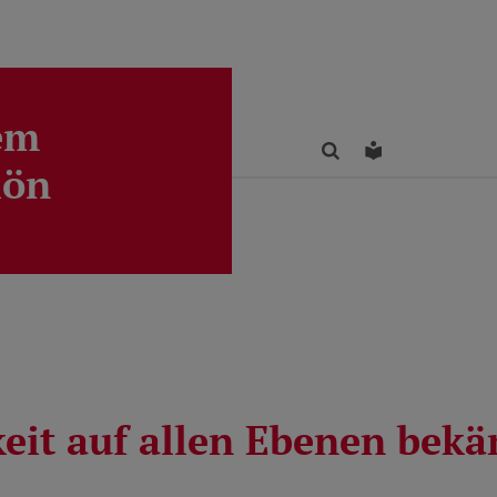
em
Finden
Leichte Sprac
lön
eit auf allen Ebenen bek