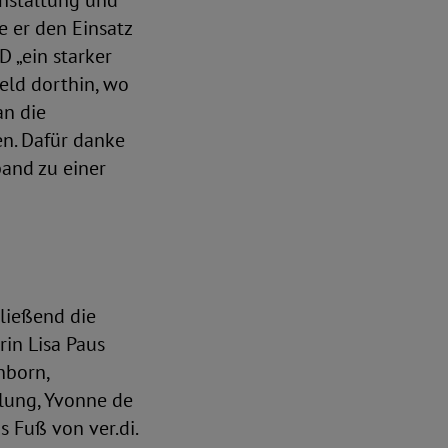
anstaltung und
 er den Einsatz
 „ein starker
Geld dorthin, wo
an die
en. Dafür danke
and zu einer
ließend die
rin Lisa Paus
nborn,
llung, Yvonne de
 Fuß von ver.di.