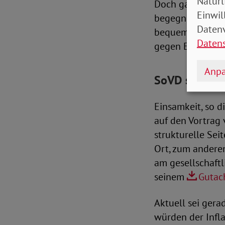
Natürl
Doch ganz konkr
Einwil
begegnen könnte
Datenv
bequem zu erreic
Daten
gegen Einsamkeit
Anpa
SoVD setzt si
Einsamkeit, so d
auf den Vortrag 
strukturelle Sei
Ort, zum anderen 
am gesellschaftl
seinem
Gutac
Aktuell sei gera
würden der Infla