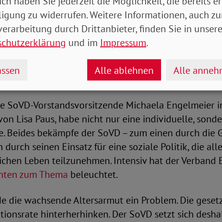
ich haben Sie jederzeit die Möglichkeit, die bereits er
et benötigten Menschen auch Anlauforte, an denen s
ligung zu widerrufen. Weitere Informationen, auch zu
n. Diese müssten in „Pantoffelnähe“ liegen – also 
erarbeitung durch Drittanbieter, finden Sie in unsere
hen sein. Noch in diesem Jahr werde ihr Ministerium 
schutzerklärung
und im
Impressum
.
 beschließen, kündigte sie an.
ssen
Alle ablehnen
Alle anne
ch gegen Einsamkeit ein
ie SoVD-Vorstandsvorsitzende Michaela Engelmeier in
von Lisa Paus, habe nicht nur eine individuelle, sond
te. Beides bekämpfe der SoVD – zum einen durch die 
durch seinen Einsatz für eine soziale Politik, die all
ichen Leben teilzunehmen. Intensiv hat der Verband 
hten zum Thema
beleuchtet.
de die wachsende Altersarmut ein Problem. Die geset
tionsrate hinterherhinken. Der SoVD setzt sich deshal