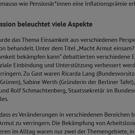
enauso wie Pensionär*innen eine Inflationsprämie er
sion beleuchtet viele Aspekte
rde das Thema Einsamkeit aus verschiedenen Perspek
on behandelt. Unter dem Titel „Macht Armut einsam?
samkeit bekämpfen kann“ debattierten verschiedene 
oziale Einbindung und Unterstützung verbessert wer
erringern. Zu Gast waren Ricarda Lang (Bundesvorsit
Grünen), Sabine Werth (Gründerin der Berliner Tafel)
 und Rolf Schmachtenberg, Staatssekretär im Bundes
les.
 dass es Veränderungen in verschiedenen Bereichen b
Armut zu verringern. Die Bekämpfung von Arbeitslosi
eren im Alltag waren nur zwei der Themengebiete, i