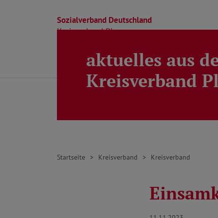
Sozialverband Deutschland
Kreisverband Ploen
aktuelles aus d
Direkt zu den Inhalten springen
Beratung
Ortsverbände
Kreisverband
Kreisverband P
Startseite
Kreisverband
Kreisverband
Einsamk
11.11.2023