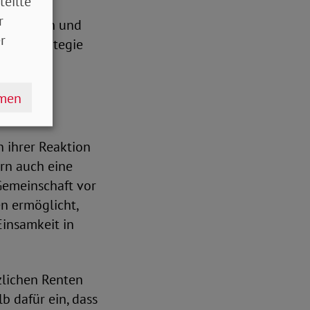
teilte
ie sich
r
wohnortnah und
r
eine Strategie
hmen
 ihrer Reaktion
ern auch eine
Gemeinschaft vor
en ermöglicht,
Einsamkeit in
zlichen Renten
b dafür ein, dass