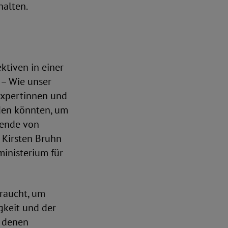
halten.
tiven in einer
 – Wie unser
Expertinnen und
den könnten, um
zende von
, Kirsten Bruhn
ministerium für
raucht, um
gkeit und der
n denen