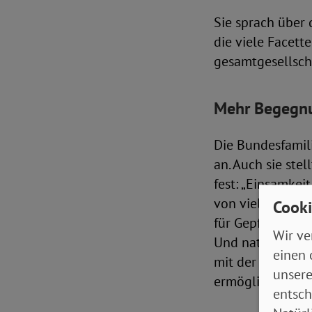
Sie sprach über
die viele Facett
gesamtgesellsch
Mehr Begegnu
Die Bundesfamili
an. Auch sie ste
fest: „Einsamkei
von vielen Fakto
Cooki
für Gepflegte al
Wir ve
Und natürlich b
einen 
mit der Kinderg
unsere
ermöglichen un
entsch