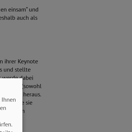
gen einsam“ und
eshalb auch als
n ihrer Keynote
s und stellte
t werde dabei
rftigkeit (sowohl
losigkeit heraus.
 Ihnen
ier wolle sie
sen
abechancen
rfen.