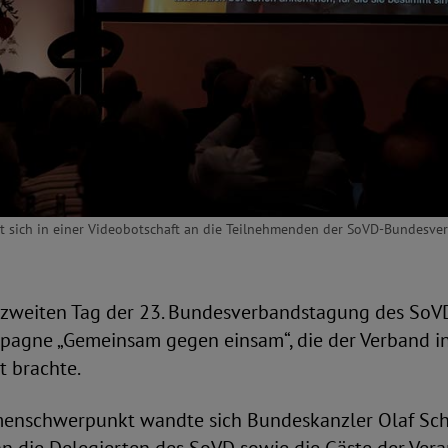
et sich in einer Videobotschaft an die Teilnehmenden der SoVD-Bundesve
 zweiten Tag der 23. Bundesverbandstagung des SoV
pagne „Gemeinsam gegen einsam“, die der Verband in
t brachte.
enschwerpunkt wandte sich Bundeskanzler Olaf Sch