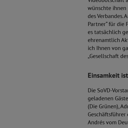
Videobotschaft 
wünschte ihnen 
des Verbandes. A
Partner“ für die
es tatsächlich g
ehrenamtlich Ak
ich Ihnen von g
„Gesellschaft des
Einsamkeit is
Die SoVD-Vorsta
geladenen Gäste 
(Die Grünen), A
Geschäftsführer 
Andrés vom Deut