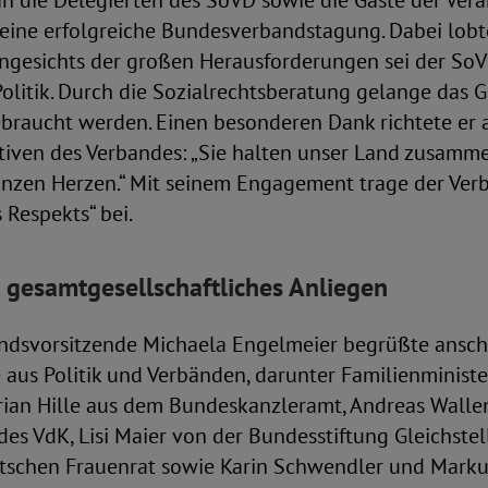
an die Delegierten des SoVD sowie die Gäste der Ver
eine erfolgreiche Bundesverbandstagung. Dabei lobte
ngesichts der großen Herausforderungen sei der SoVD
 Politik. Durch die Sozialrechtsberatung gelange das 
ebraucht werden. Einen besonderen Dank richtete er 
tiven des Verbandes: „Sie halten unser Land zusamm
anzen Herzen.“ Mit seinem Engagement trage der Verb
 Respekts“ bei.
t gesamtgesellschaftliches Anliegen
ndsvorsitzende Michaela Engelmeier begrüßte ansch
aus Politik und Verbänden, darunter Familienministe
drian Hille aus dem Bundeskanzleramt, Andreas Walle
des VdK, Lisi Maier von der Bundesstiftung Gleichste
schen Frauenrat sowie Karin Schwendler und Markus