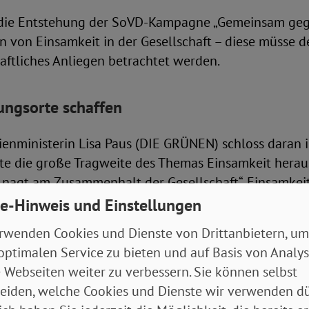
 die Entstehung der SoVD-Kampagne „Gemeinsam ge
en von Einsamkeit in der Gesellschaft – diese müsse d
aftliches Anliegen betrachtet werden.
ngsorte schaffen
enministerin Lisa Paus (DIE GRÜNEN) schloss daran i
llte die große Tragweite des Themas Einsamkeit herau
t nagt am Zusammenhalt der Gesellschaft“. Einsamkei
ren bestimmt, sie stellte dabei Krankheit, Pflegebedü
e-Hinweis und Einstellungen
s auch für pflegende Angehörige) und Langzeitarbeits
rwenden Cookies und Dienste von Drittanbietern, um
efördere gerade Armut Tendenzen zur Vereinsamung. H
optimalen Service zu bieten und auf Basis von Analy
rundsicherung Abhilfe schaffen, Familien mehr Teilh
 Webseiten weiter zu verbessern. Sie können selbst
d verdeckte Armut bekämpfen.
eiden, welche Cookies und Dienste wir verwenden dü